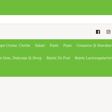
upe Creme, Ciorbe
Salate
Paste
Pește
Conserve Și Murătur
De Gem, Dulceață Și Sirop
Rețete De Post
Rețete Lactovegetarie