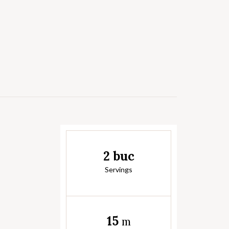
2 buc
Servings
15
m