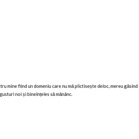
tru mine fiind un domeniu care nu mă plictisește deloc, mereu găsind 
gusturi noi și bineînțeles să mănânc.