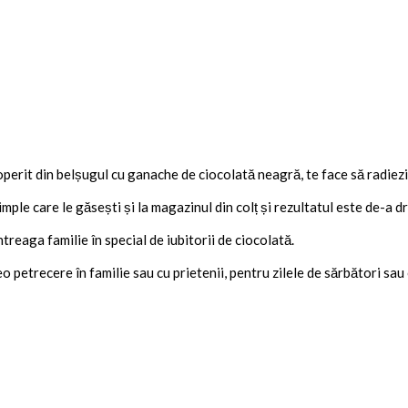
operit din belșugul cu ganache de ciocolată neagră, te face să radiezi d
mple care le găsești și la magazinul din colț și rezultatul este de-a 
treaga familie în special de iubitorii de ciocolată.
reo petrecere în familie sau cu prietenii, pentru zilele de sărbători sa