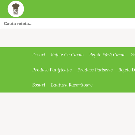
Search
for:
Desert
Rețete Cu Carne
Rețete Fără Carne
S
Produse Panificație
Produse Patiserie
Rețete 
Sosuri
Bautura Racoritoare