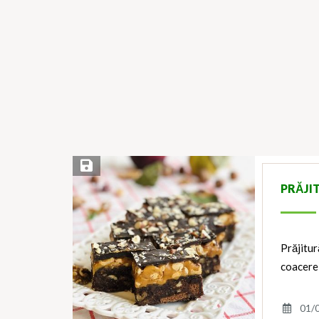
Save Recipe
PRĂJI
Prăjitur
coacere
01/