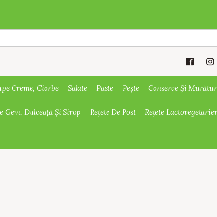
upe Creme, Ciorbe
Salate
Paste
Pește
Conserve Și Murătur
De Gem, Dulceață Și Sirop
Rețete De Post
Rețete Lactovegetarie