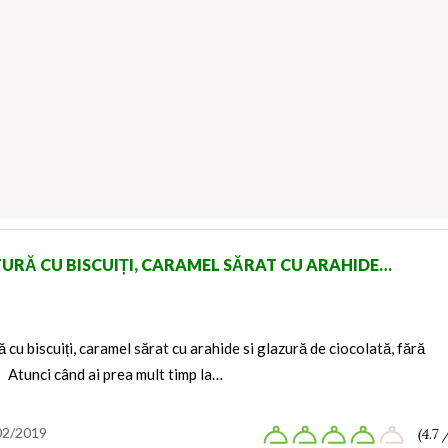
TURĂ CU BISCUIȚI, CARAMEL SĂRAT CU ARAHIDE…
ă cu biscuiți, caramel sărat cu arahide si glazură de ciocolată, fără
 Atunci când ai prea mult timp la…
02/2019
(4.7 