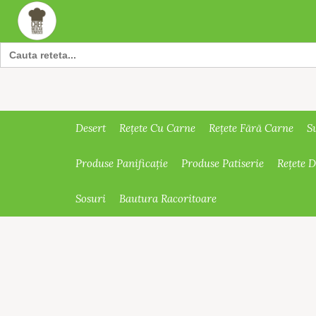
Search
for:
Desert
Rețete Cu Carne
Rețete Fără Carne
S
Produse Panificație
Produse Patiserie
Rețete 
Sosuri
Bautura Racoritoare