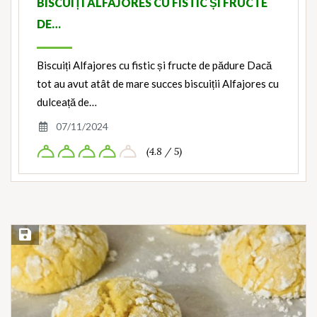
BISCUIȚI ALFAJORES CU FISTIC ȘI FRUCTE
DE…
Biscuiți Alfajores cu fistic și fructe de pădure Dacă
tot au avut atât de mare succes biscuiții Alfajores cu
dulceață de…
07/11/2024
(4.8 / 5)
Save Recipe