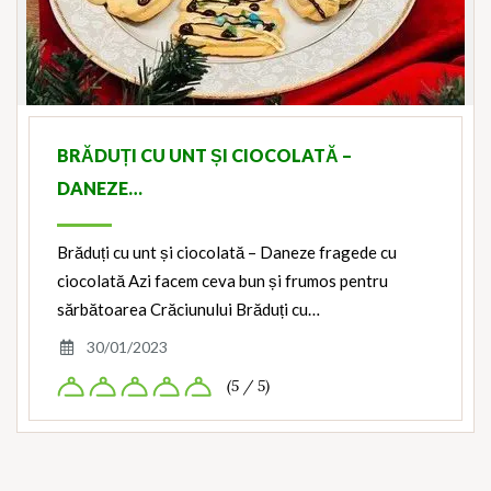
BRĂDUȚI CU UNT ȘI CIOCOLATĂ –
DANEZE…
Brăduți cu unt și ciocolată – Daneze fragede cu
ciocolată Azi facem ceva bun și frumos pentru
sărbătoarea Crăciunului Brăduți cu…
30/01/2023
(5 / 5)