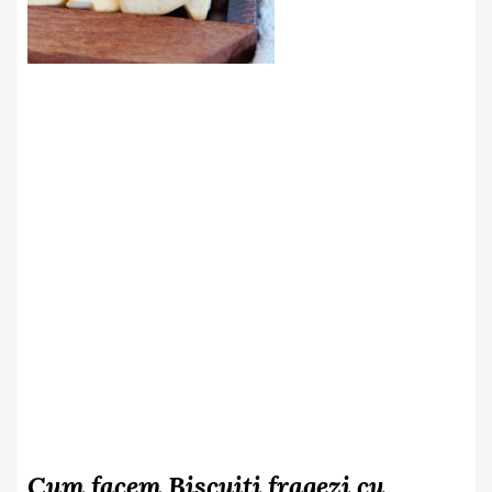
Cum facem Biscuiți fragezi cu