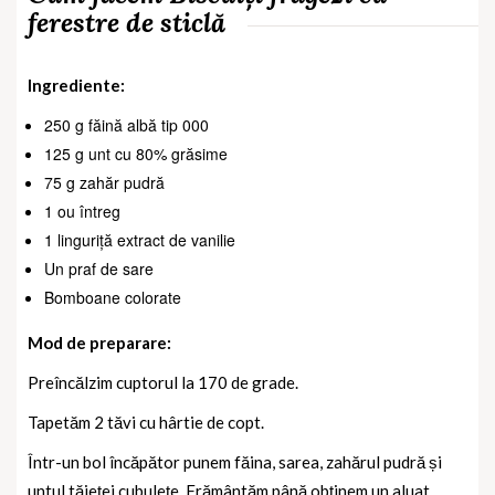
ferestre de sticlă
Ingrediente:
250 g făină albă tip 000
125 g unt cu 80% grăsime
75 g zahăr pudră
1 ou întreg
1 linguriță extract de vanilie
Un praf de sare
Bomboane colorate
Mod de preparare:
Preîncălzim cuptorul la 170 de grade.
Tapetăm 2 tăvi cu hârtie de copt.
Într-un bol încăpător punem făina, sarea, zahărul pudră și
untul tăieței cubulețe. Frământăm până obținem un aluat