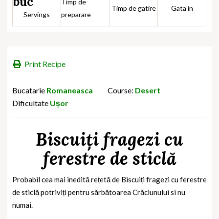
buc
Timp de
Timp de gatire
Gata in
Servings
preparare
Print Recipe
Bucatarie
Romaneasca
Course:
Desert
Dificultate
Ușor
Biscuiți fragezi cu
ferestre de sticlă
Probabil cea mai inedită rețetă de Biscuiți fragezi cu ferestre
de sticlă potriviți pentru sărbătoarea Crăciunului si nu
numai.