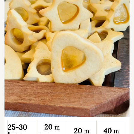
20
25-30
m
20
40
m
m