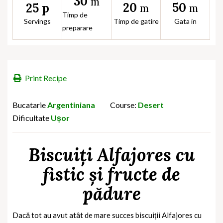
30
m
20
50
25 p
m
m
Timp de
Servings
Timp de gatire
Gata in
preparare
Print Recipe
Bucatarie
Argentiniana
Course:
Desert
Dificultate
Ușor
Biscuiți Alfajores cu
fistic și fructe de
pădure
Dacă tot au avut atât de mare succes biscuiții Alfajores cu