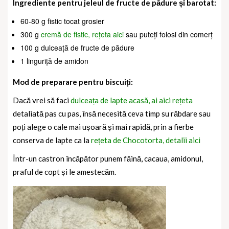
Ingrediente pentru jeleul de fructe de pădure și barotat:
60-80 g fistic tocat grosier
300 g
cremă de fistic, rețeta aici
sau puteți folosi din comerț
100 g dulceață de fructe de pădure
1 linguriță de amidon
Mod de preparare pentru biscuiți:
Dacă vrei să faci
dulceața de lapte acasă, ai aici rețeta
detaliată pas cu pas, însă necesită ceva timp su răbdare sau
poți alege o cale mai ușoară și mai rapidă, prin a fierbe
conserva de lapte ca la
rețeta de Chocotorta, detalii aici
Într-un castron încăpător punem făină, cacaua, amidonul,
praful de copt și le amestecăm.