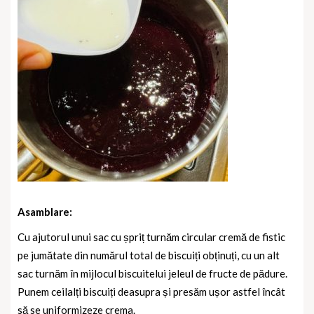
Asamblare:
Cu ajutorul unui sac cu șpriț turnăm circular cremă de fistic
pe jumătate din numărul total de biscuiți obținuți, cu un alt
sac turnăm în mijlocul biscuitelui jeleul de fructe de pădure.
Punem ceilalți biscuiți deasupra și presăm ușor astfel încât
să se uniformizeze crema.