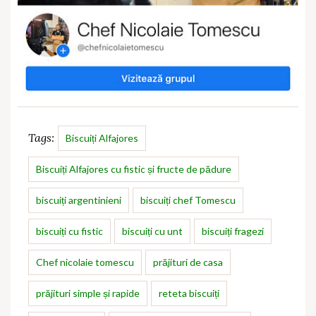
Tags:
Biscuiți Alfajores
Biscuiți Alfajores cu fistic și fructe de pădure
biscuiți argentinieni
biscuiți chef Tomescu
biscuiți cu fistic
biscuiți cu unt
biscuiți fragezi
Chef nicolaie tomescu
prăjituri de casa
prăjituri simple și rapide
reteta biscuiți