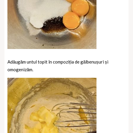
Adăugăm untul topit în compoziția de gălbenușuri și
omogenizăm.