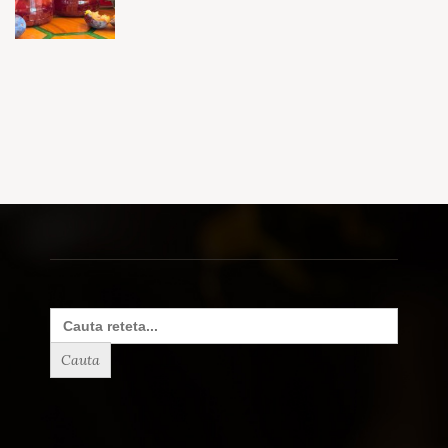
Search
for: