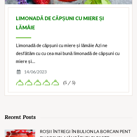
LIMONADĂ DE CĂPȘUNI CU MIERE ȘI
LĂMÂIE
Limonadă de căpșuni cu miere și lămâie Azi ne
desfătăm cu cu cea mai bună limonadă de căpșuni cu
miere și…
14/06/2023
(5 / 5)
Recent Posts
ROȘII ÎNTREGI ÎN BULION LA BORCAN PENT