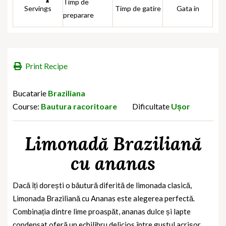
Timp de
Servings
Timp de gatire
Gata in
preparare
Print Recipe
Bucatarie
Braziliana
Course:
Bautura racoritoare
Dificultate
Ușor
Limonadă Braziliană
cu ananas
Dacă îți dorești o băutură diferită de limonada clasică,
Limonada Braziliană cu Ananas este alegerea perfectă.
Combinația dintre lime proaspăt, ananas dulce și lapte
condensat oferă un echilibru delicios între gustul acrișor,