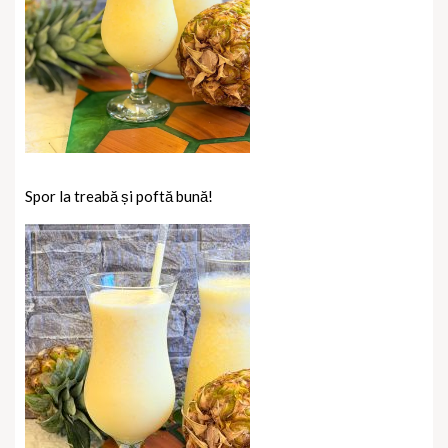
Spor la treabă și poftă bună!