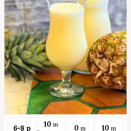
10
m
0
10
6-8 p
m
m