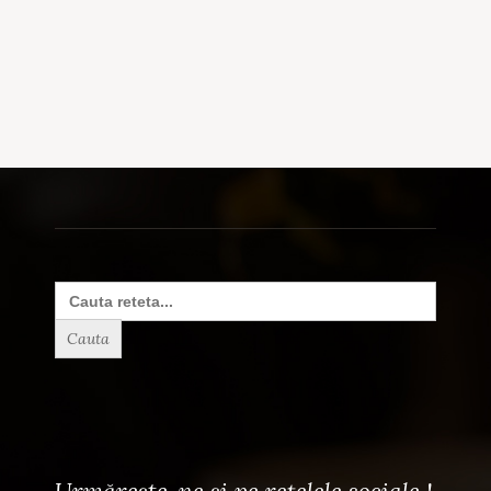
Search
for: