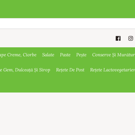
upe Creme, Ciorbe
Salate
Paste
Pește
Conserve Și Murătur
De Gem, Dulceață Și Sirop
Rețete De Post
Rețete Lactovegetarie