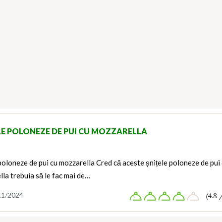
LE POLONEZE DE PUI CU MOZZARELLA
poloneze de pui cu mozzarella Cred că aceste șnițele poloneze de pui
la trebuia să le fac mai de…
11/2024
(4.8 