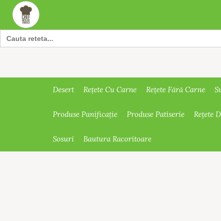
Search
for:
Desert
Rețete Cu Carne
Rețete Fără Carne
S
Produse Panificație
Produse Patiserie
Rețete 
Sosuri
Bautura Racoritoare