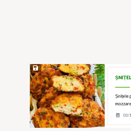
Save Recipe
ȘNIȚE
Șnițele 
mozzarel
03/