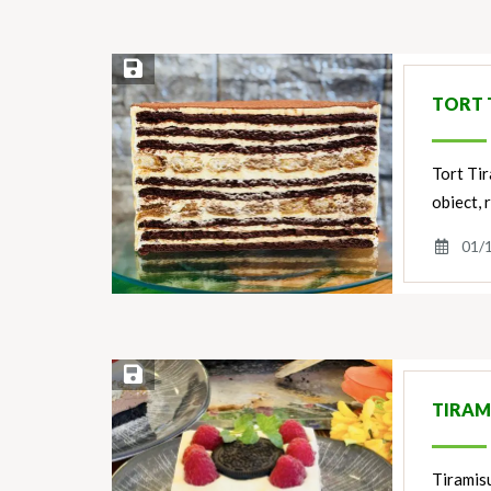
Save Recipe
TORT 
Tort Tir
obiect, 
01/
Save Recipe
TIRAM
Tiramis