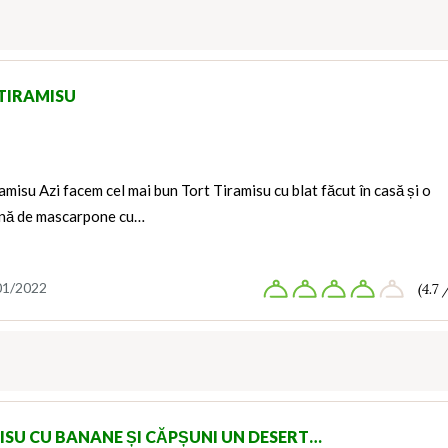
TIRAMISU
amisu Azi facem cel mai bun Tort Tiramisu cu blat făcut în casă și o
ină de mascarpone cu…
01/2022
(4.7 
ISU CU BANANE ȘI CĂPȘUNI UN DESERT…