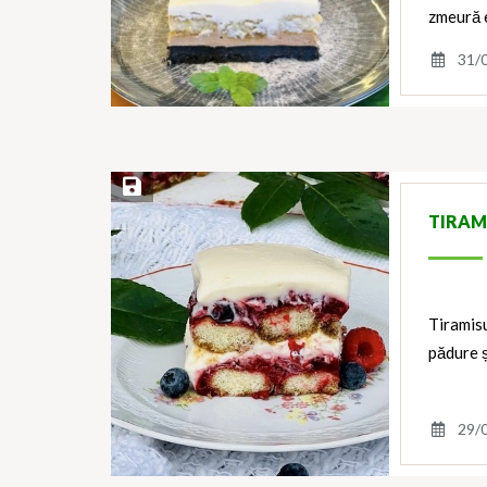
zmeură 
31/
Save Recipe
TIRAM
Tiramisu
pădure 
29/