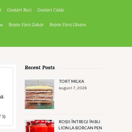
i
Gustări Reci
Gustări Calde
ne
Rețete Fără Zahăr
Rețete Fără Gluten
Recent Posts
TORT MILKA
august 7, 2026
mă
/ 5)
ROȘII ÎNTREGI ÎN BU
LION LA BORCAN PEN