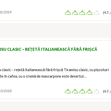
02/2019
(4.3 
ISU CLASIC – REȚETĂ ITALIANEASCĂ FĂRĂ FRIȘCĂ
 clasic – rețetă italianească fără frișcă Tiramisu clasic, cu pișcoturi
te în cafea, cu o cremă de mascarpone este desertul…
10/2018
(4.3 