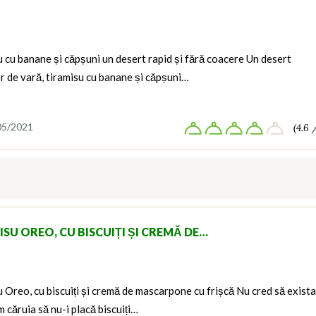
 cu banane și căpșuni un desert rapid și fără coacere Un desert
r de vară, tiramisu cu banane și căpșuni…
05/2021
(4.6 
SU OREO, CU BISCUIȚI ȘI CREMĂ DE…
 Oreo, cu biscuiți și cremă de mascarpone cu frișcă Nu cred să exist
 căruia să nu-i placă biscuiți…