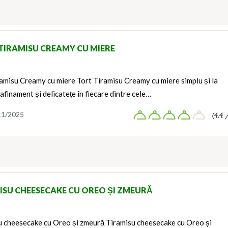
TIRAMISU CREAMY CU MIERE
amisu Creamy cu miere Tort Tiramisu Creamy cu miere simplu și la
rafinament și delicatețe în fiecare dintre cele…
11/2025
(4.4 
ISU CHEESECAKE CU OREO ȘI ZMEURĂ
u cheesecake cu Oreo și zmeură Tiramisu cheesecake cu Oreo și