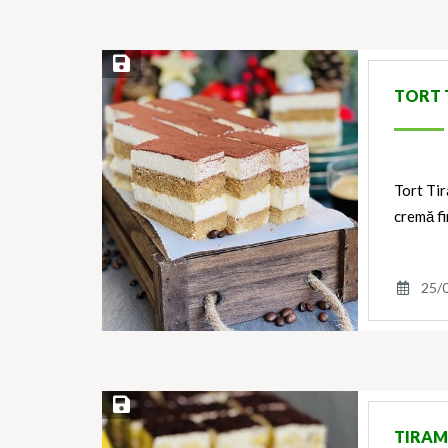
Save Recipe
TORT 
Tort Tir
cremă f
25/
Save Recipe
TIRAM