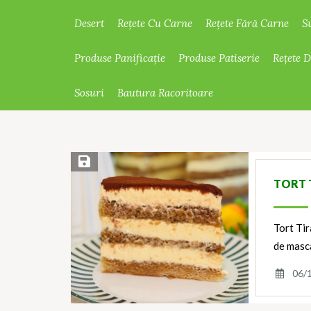
Desert
Rețete Cu Carne
Rețete Fără Carne
S
Produse Panificație
Produse Patiserie
Rețete 
Sosuri
Bautura Racoritoare
Save Recipe
TORT 
Tort Ti
de masca
06/