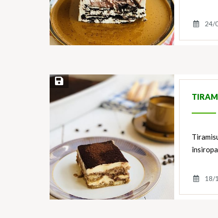
24/
Save Recipe
TIRAM
Tiramisu
însiropa
18/