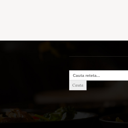
Search
for: