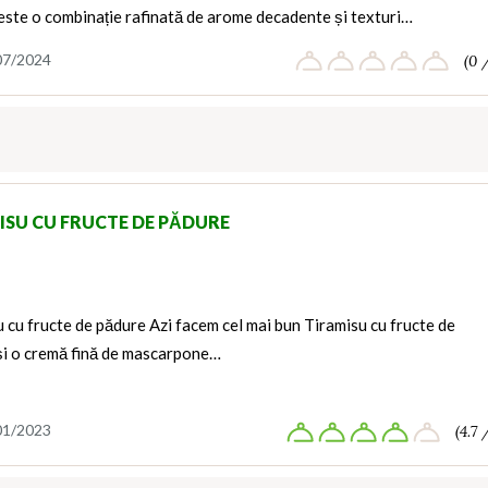
este o combinație rafinată de arome decadente și texturi…
07/2024
(0 
ISU CU FRUCTE DE PĂDURE
 cu fructe de pădure Azi facem cel mai bun Tiramisu cu fructe de
și o cremă fină de mascarpone…
01/2023
(4.7 