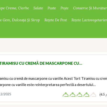
upe Creme, Ciorbe
Salate
Paste
Pește
Conserve Și Murătur
De Gem, Dulceață Și Sirop
Rețete De Post
Rețete Lactovegetarie
TIRAMISU CU CREMĂ DE MASCARPONE CU…
ramisu cu cremă de mascarpone cu vanilie Acest Tort Tiramisu cu cre
rpone cu vanilie este reinterpretarea perfectă a desertului…
12/2025
(4.5 