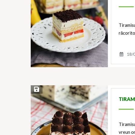
Tiramisu
răcorito
18/
Save Recipe
TIRAMI
Tiramisu
vreun om