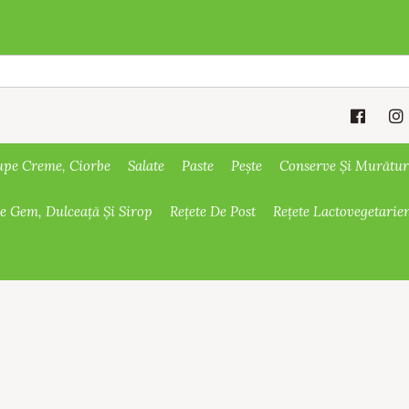
upe Creme, Ciorbe
Salate
Paste
Pește
Conserve Și Murătur
De Gem, Dulceață Și Sirop
Rețete De Post
Rețete Lactovegetarie