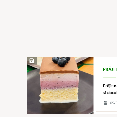
Save Recipe
PRĂJI
Prăjitur
și cioco
05/