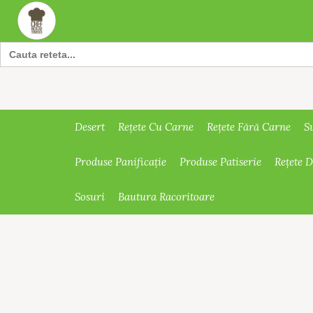
Search
for:
Desert
Rețete Cu Carne
Rețete Fără Carne
S
Produse Panificație
Produse Patiserie
Rețete 
Sosuri
Bautura Racoritoare