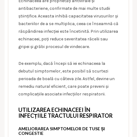
Echinaceea are proprietăți antivirale și
antibacteriene, confirmate de mai multe studii
științifice. Aceasta inhibă capacitatea virusurilor și
bacteriilor de a se multiplica, ceea ce înseamnă că
răspândirea infecției este încetinită. Prin utilizarea
echinaceei, poți reduce severitatea răcelii sau
gripei și grăbi procesul de vindecare.
De exemplu, dacă începi să iei echinaceea la
debutul simptomelor, este posibil să scurtezi
perioada de boală cu câteva zile. Astfel, devine un
remediu natural eficient, care poate preveni și
complicațiile asociate infecțiilor respiratorii.
UTILIZAREA ECHINACEEI ÎN
INFECȚIILE TRACTULUI RESPIRATOR
AMELIORAREA SIMPTOMELOR DE TUSE ȘI
CONGESTIE