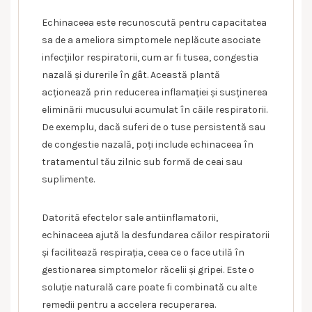
Echinaceea este recunoscută pentru capacitatea
sa de a ameliora simptomele neplăcute asociate
infecțiilor respiratorii, cum ar fi tusea, congestia
nazală și durerile în gât. Această plantă
acționează prin reducerea inflamației și susținerea
eliminării mucusului acumulat în căile respiratorii.
De exemplu, dacă suferi de o tuse persistentă sau
de congestie nazală, poți include echinaceea în
tratamentul tău zilnic sub formă de ceai sau
suplimente.
Datorită efectelor sale antiinflamatorii,
echinaceea ajută la desfundarea căilor respiratorii
și facilitează respirația, ceea ce o face utilă în
gestionarea simptomelor răcelii și gripei. Este o
soluție naturală care poate fi combinată cu alte
remedii pentru a accelera recuperarea.