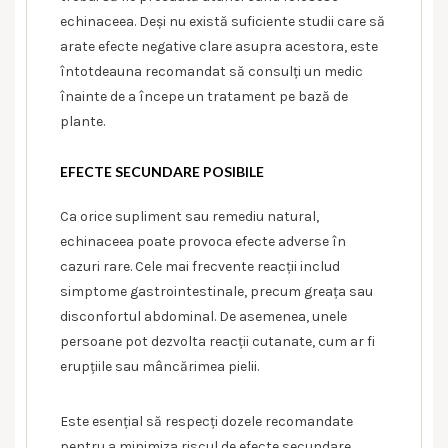
echinaceea. Deși nu există suficiente studii care să
arate efecte negative clare asupra acestora, este
întotdeauna recomandat să consulți un medic
înainte de a începe un tratament pe bază de
plante.
EFECTE SECUNDARE POSIBILE
Ca orice supliment sau remediu natural,
echinaceea poate provoca efecte adverse în
cazuri rare. Cele mai frecvente reacții includ
simptome gastrointestinale, precum greața sau
disconfortul abdominal. De asemenea, unele
persoane pot dezvolta reacții cutanate, cum ar fi
erupțiile sau mâncărimea pielii.
Este esențial să respecți dozele recomandate
pentru a minimiza riscul de efecte secundare.