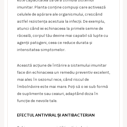
este capacitatea sa de a stimula sistemul
imunitar. Planta conține compuși care activează
celulele de apărare ale organismului, crescând
astfel rezistența acestuia la infecții. De exemplu,
atunci când iei echinaceea la primele semne de
răceală, corpul tău devine mai capabil să lupte cu
agenții patogeni, ceea ce reduce durata și
intensitatea simptomelor.
Această acțiune de întărire a sistemului imunitar
face din echinaceea un remediu preventiv excelent,
mai ales în sezonul rece, când riscul de
îmbolnăvire este mai mare. Poți să o iei sub formă
de suplimente sau ceaiuri, adaptând doza în
funcție de nevoile tale.
EFECTUL ANTIVIRAL ȘI ANTIBACTERIAN