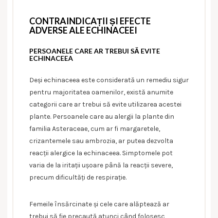
CONTRAINDICAȚII ȘI EFECTE
ADVERSE ALE ECHINACEEI
PERSOANELE CARE AR TREBUI SĂ EVITE
ECHINACEEA
Deși echinaceea este considerată un remediu sigur
pentru majoritatea oamenilor, există anumite
categorii care ar trebui să evite utilizarea acestei
plante. Persoanele care au alergii la plante din
familia Asteraceae, cum ar fi margaretele,
crizantemele sau ambrozia, ar putea dezvolta
reacții alergice la echinaceea. Simptomele pot
varia de la iritații ușoare până la reacții severe,
precum dificultăți de respirație.
Femeile însărcinate și cele care alăptează ar
trebui să fie precaută atunci când folosesc