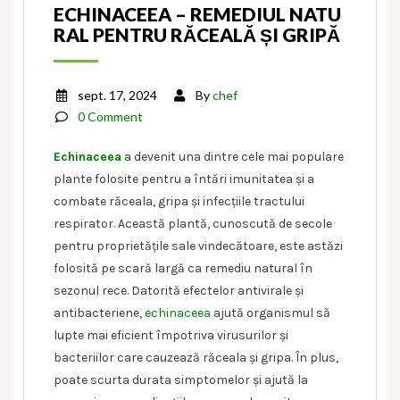
ECHINACEEA – REMEDIUL NATU
RAL PENTRU RĂCEALĂ ȘI GRIPĂ
sept. 17, 2024
By
chef
0 Comment
Echinaceea
a devenit una dintre cele mai populare
plante folosite pentru a întări imunitatea și a
combate răceala, gripa și infecțiile tractului
respirator. Această plantă, cunoscută de secole
pentru proprietățile sale vindecătoare, este astăzi
folosită pe scară largă ca remediu natural în
sezonul rece. Datorită efectelor antivirale și
antibacteriene,
echinaceea
ajută organismul să
lupte mai eficient împotriva virusurilor și
bacteriilor care cauzează răceala și gripa. În plus,
poate scurta durata simptomelor și ajută la