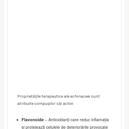
Proprietățile terapeutice ale echinaceei sunt
atribuite compușilor săi activi:
Flavonoide
– Antioxidanți care reduc inflamația
și protejează celulele de deteriorările provocate