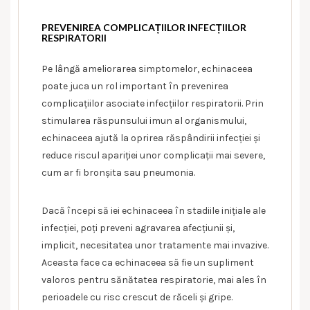
PREVENIREA COMPLICAȚIILOR INFECȚIILOR
RESPIRATORII
Pe lângă ameliorarea simptomelor, echinaceea
poate juca un rol important în prevenirea
complicațiilor asociate infecțiilor respiratorii. Prin
stimularea răspunsului imun al organismului,
echinaceea ajută la oprirea răspândirii infecției și
reduce riscul apariției unor complicații mai severe,
cum ar fi bronșita sau pneumonia.
Dacă începi să iei echinaceea în stadiile inițiale ale
infecției, poți preveni agravarea afecțiunii și,
implicit, necesitatea unor tratamente mai invazive.
Aceasta face ca echinaceea să fie un supliment
valoros pentru sănătatea respiratorie, mai ales în
perioadele cu risc crescut de răceli și gripe.