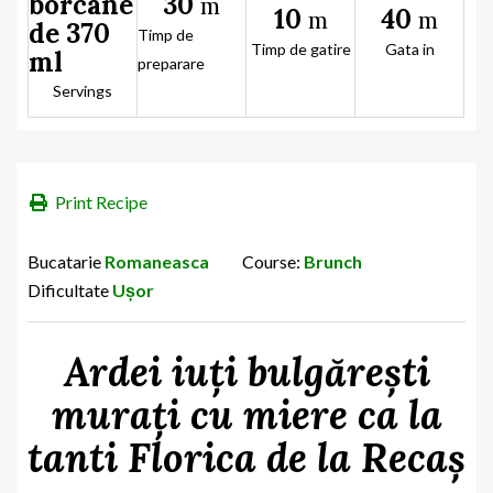
30
borcane
m
10
40
m
m
de 370
Timp de
Timp de gatire
Gata in
ml
preparare
Servings
Print Recipe
Bucatarie
Romaneasca
Course:
Brunch
Dificultate
Ușor
Ardei iuți bulgărești
murați cu miere ca la
tanti Florica de la Recaș