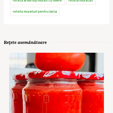
reteta ardei iuți murati cu miere
reteta muraturi
reteta muraturi pentru iarna
Rețete asemănătoare