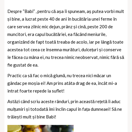
Despre “Babi” , pentru că așa îi spuneam, aș putea vorbi mult
și bine, a lucrat peste 40 de ani în bucătăria unei ferme în
care servea zilnic mic dejun, prânz și cină, peste 200 de
muncitori, era capul bucătăriei, ea făcând meniurile,
organizând de fapt toată treaba de acolo, iar pe lângă toate
acestea tot ceea ce însemna murături, dulcețuri și conserve
le făcea cu mâna ei, nu trecea nimic neobservat, nimic fără să
fie gustat de ea.
Practic ca să fac o mică glumă, nu trecea nici măcar un
gândac pe moșia ei! Am prins atâta drag de ea, încât mi-a
intrat foarte repede la suflet!
Astăzi când scriu aceste rânduri, prin această rețetă îi aduc
mulțumiri și totodată îmi înclin capul în fața dumneaei! Să ne
trăiești mult și bine Babi!