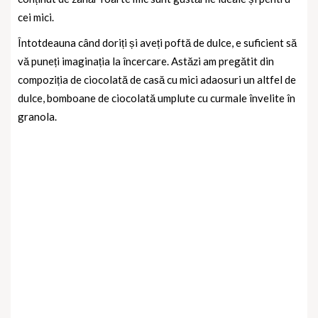
cei mici.
Întotdeauna când doriți și aveți poftă de dulce, e suficient să
vă puneți imaginația la încercare. Astăzi am pregătit din
compoziția de ciocolată de casă cu mici adaosuri un altfel de
dulce, bomboane de ciocolată umplute cu curmale învelite în
granola.