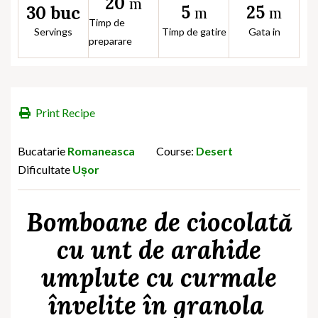
20
m
5
25
30 buc
m
m
Timp de
Servings
Timp de gatire
Gata in
preparare
Print Recipe
Bucatarie
Romaneasca
Course:
Desert
Dificultate
Ușor
Bomboane de ciocolată
cu unt de arahide
umplute cu curmale
învelite în granola