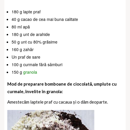
180 g lapte praf
40 g cacao de cea mai buna calitate
80 ml apă
180 g unt de arahide
50 g unt cu 80% grăsime
160 g zahăr
Un praf de sare
100 g curmale fără sâmburi
150 g
granola
Mod
de
preparare bomboane de ciocolată, umplute cu
curmale, învelite în granola:
Amestecăm laptele praf cu cacaua și o dăm deoparte.