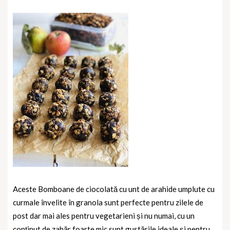
Aceste Bomboane de ciocolată cu unt de arahide umplute cu
curmale învelite în granola sunt perfecte pentru zilele de
post dar mai ales pentru vegetarieni și nu numai, cu un
conținut de zahăr foarte mic sunt gustările ideale și pentru