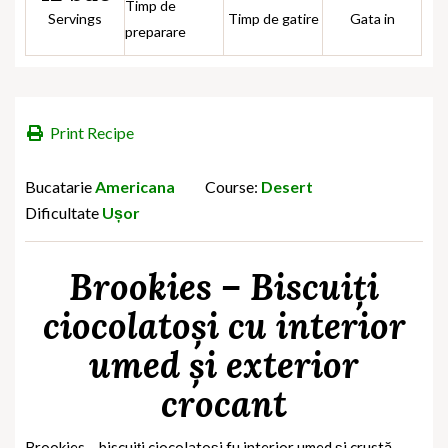
Timp de
Servings
Timp de gatire
Gata in
preparare
Print Recipe
Bucatarie
Americana
Course:
Desert
Dificultate
Ușor
Brookies – Biscuiți
ciocolatoși cu interior
umed și exterior
crocant
Brookies – biscuiți ciocolatoși fu interior umed și crustă