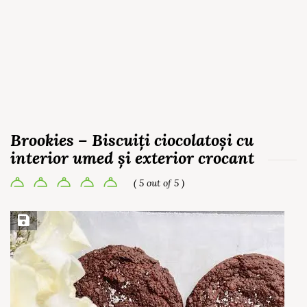
Brookies – Biscuiți ciocolatoși cu
interior umed și exterior crocant
( 5 out of 5 )
Save Recipe