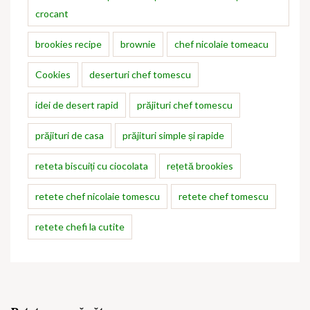
crocant
brookies recipe
brownie
chef nicolaie tomeacu
Cookies
deserturi chef tomescu
idei de desert rapid
prăjituri chef tomescu
prăjituri de casa
prăjituri simple și rapide
reteta biscuiți cu ciocolata
rețetă brookies
retete chef nicolaie tomescu
retete chef tomescu
retete chefi la cutite