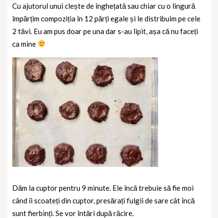
Cu ajutorul unui clește de înghețată sau chiar cu o lingură
împărțim compoziția în 12 părți egale și le distribuim pe cele
2 tăvi. Eu am pus doar pe una dar s-au lipit, așa că nu faceți
ca mine
Dăm la cuptor pentru 9 minute. Ele încă trebuie să fie moi
când îi scoateți din cuptor, presărați fulgii de sare cât încă
sunt fierbinți. Se vor întări după răcire.