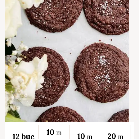
10
m
10
20
12 buc
m
m