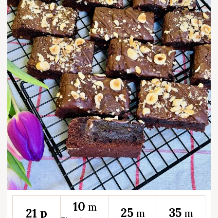
10
m
25
35
21 p
m
m