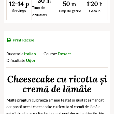
30
m
50
1:20
12-14 p
m
h
Timp de
Servings
Timp de gatire
Gata in
preparare
Print Recipe
Bucatarie
Italian
Course:
Desert
Dificultate
Ușor
Cheesecake cu ricotta și
cremă de lămâie
Multe prăjituri cu brânză am mai testat și gustat și mâncat
dar parcă acest cheesecake cu ricotta și cremă de lămâie
este întruchiparea Perfecțiunii al unui desert cu lămâie. Fin,