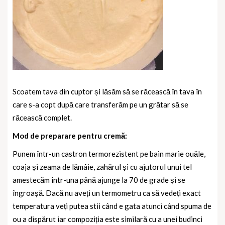
Scoatem tava din cuptor și lăsăm să se răcească în tava în
care s-a copt după care transferăm pe un grătar să se
răcească complet.
Mod de preparare pentru cremă:
Punem într-un castron termorezistent pe bain marie ouăle,
coaja și zeama de lămâie, zahărul și cu ajutorul unui tel
amestecăm într-una până ajunge la 70 de grade și se
îngroașă. Dacă nu aveți un termometru ca să vedeți exact
temperatura veți putea stii când e gata atunci când spuma de
ou a dispărut iar compoziția este similară cu a unei budinci