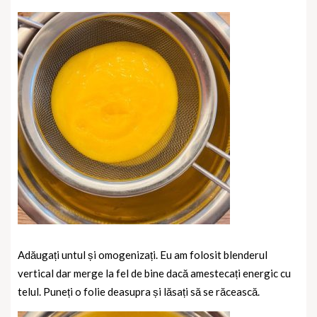
Adăugați untul și omogenizați. Eu am folosit blenderul
vertical dar merge la fel de bine dacă amestecați energic cu
telul. Puneți o folie deasupra și lăsați să se răcească.