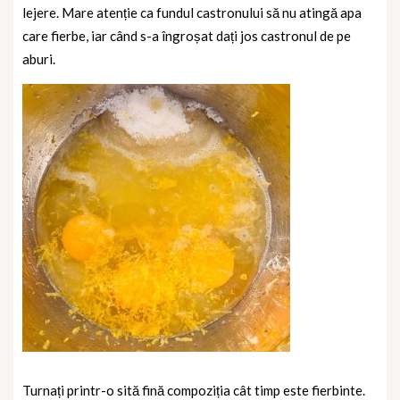
lejere. Mare atenție ca fundul castronului să nu atingă apa
care fierbe, iar când s-a îngroșat dați jos castronul de pe
aburi.
Turnați printr-o sită fină compoziția cât timp este fierbinte.