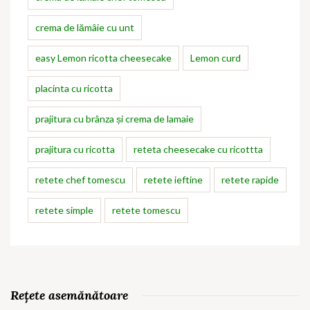
crema de lămâie cu unt
easy Lemon ricotta cheesecake
Lemon curd
placinta cu ricotta
prajitura cu brânza și crema de lamaie
prajitura cu ricotta
reteta cheesecake cu ricottta
retete chef tomescu
retete ieftine
retete rapide
retete simple
retete tomescu
Rețete asemănătoare