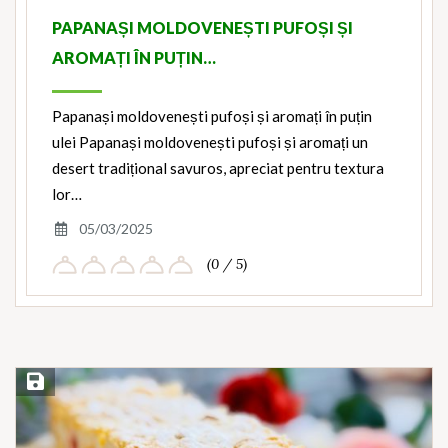
PAPANAȘI MOLDOVENEȘTI PUFOȘI ȘI
AROMAȚI ÎN PUȚIN…
Papanași moldovenești pufoși și aromați în puțin
ulei Papanași moldovenești pufoși și aromați un
desert tradițional savuros, apreciat pentru textura
lor…
05/03/2025
(0 / 5)
Save Recipe