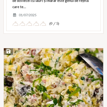
de dovlecei cu iaurt și mărar este genul de rețetă
care te…
01/07/2025
(0 / 5)
Save Recipe