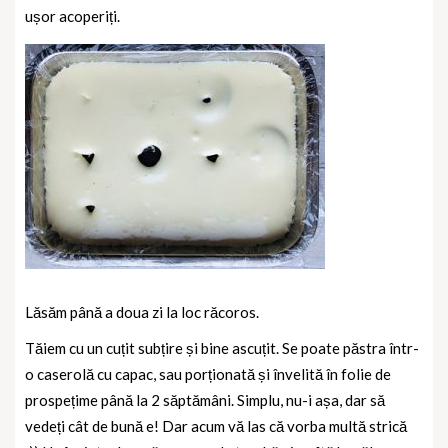
ușor acoperiți.
Lăsăm până a doua zi la loc răcoros.
Tăiem cu un cuțit subțire și bine ascuțit. Se poate păstra într-
o caserolă cu capac, sau porționată și învelită în folie de
prospețime până la 2 săptămâni. Simplu, nu-i așa, dar să
vedeți cât de bună e! Dar acum vă las că vorba multă strică