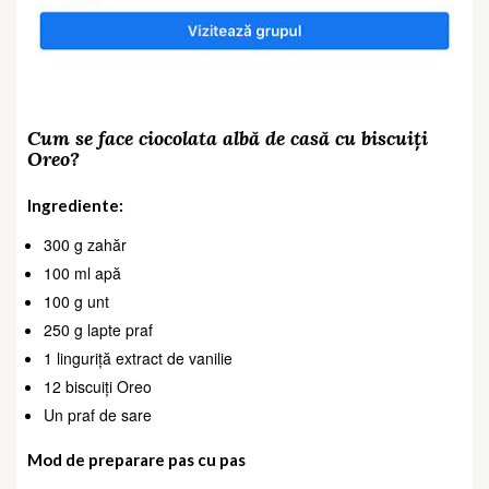
Cum se face ciocolata albă de casă cu biscuiți
Oreo?
Ingrediente:
300 g zahăr
100 ml apă
100 g unt
250 g lapte praf
1 linguriță extract de vanilie
12 biscuiți Oreo
Un praf de sare
Mod de preparare pas cu pas