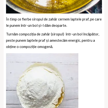
În timp ce fierbe siropul de zahăr cernem laptele praf, pe care
le punem într-un bol și-l dăm deoparte.
Turnăm compoziția de zahăr (siropul) într-un bol încăpător,
peste punem laptele praf și amestecăm energic, pentru a
obține o compoziție omogenă.