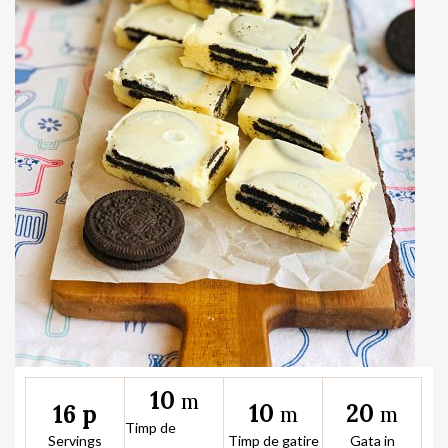
10
m
10
20
16 p
m
m
Timp de
Servings
Timp de gatire
Gata in