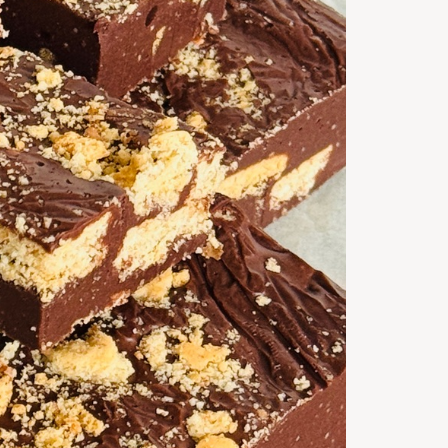
5
m
Timp de
gatire