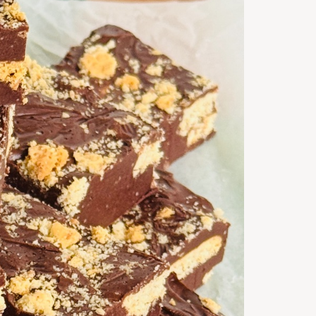
Servings
10
m
Timp de
preparare