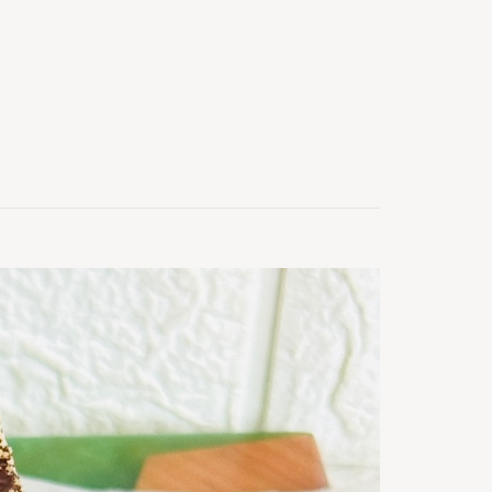
27
buc