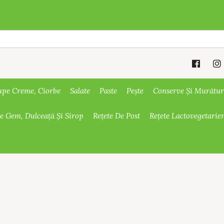
upe Creme, Ciorbe
Salate
Paste
Pește
Conserve Și Murătur
De Gem, Dulceață Și Sirop
Rețete De Post
Rețete Lactovegetarie