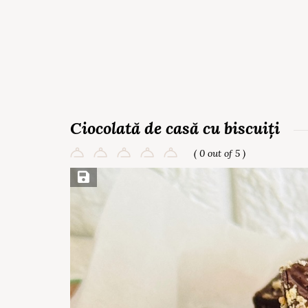
Ciocolată de casă cu biscuiți
( 0 out of 5 )
Save Recipe