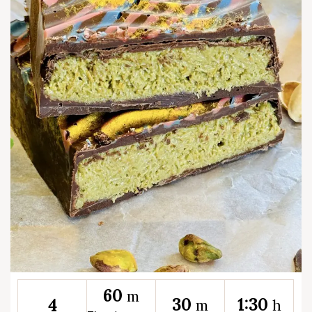
60
m
30
1:30
4
m
h