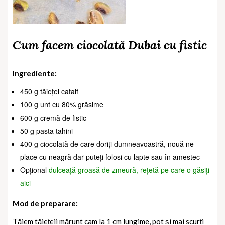
Cum facem ciocolată Dubai cu fistic
Ingrediente:
450 g tăieței cataif
100 g unt cu 80% grăsime
600 g cremă de fistic
50 g pasta tahini
400 g ciocolată de care doriți dumneavoastră, nouă ne
place cu neagră dar puteți folosi cu lapte sau în amestec
Opțional
dulceață groasă de zmeură, rețetă pe care o găsiți
aici
Mod de preparare:
Tăiem tăiețeii mărunt cam la 1 cm lungime, pot și mai scurți