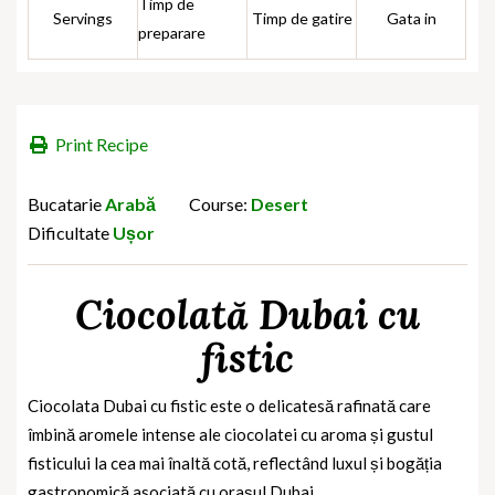
Timp de
Servings
Timp de gatire
Gata in
preparare
Print Recipe
Bucatarie
Arabă
Course:
Desert
Dificultate
Ușor
Ciocolată Dubai cu
fistic
Ciocolata Dubai cu fistic este o delicatesă rafinată care
îmbină aromele intense ale ciocolatei cu aroma și gustul
fisticului la cea mai înaltă cotă, reflectând luxul și bogăția
gastronomică asociată cu orașul Dubai.