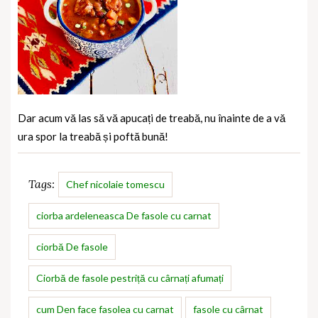
Dar acum vă las să vă apucați de treabă, nu înainte de a vă
ura spor la treabă și poftă bună!
Tags:
Chef nicolaie tomescu
ciorba ardeleneasca De fasole cu carnat
ciorbă De fasole
Ciorbă de fasole pestriță cu cârnați afumați
cum Den face fasolea cu carnat
fasole cu cârnat