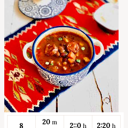
20
m
2::0
2:20
8
h
h