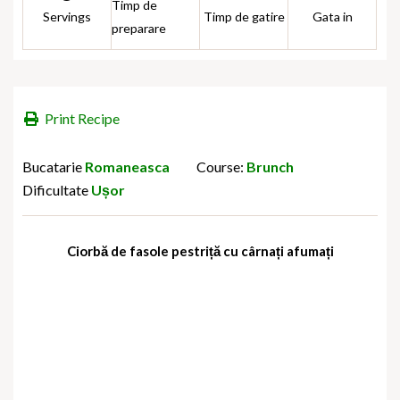
Timp de
Servings
Timp de gatire
Gata in
preparare
Print Recipe
Bucatarie
Romaneasca
Course:
Brunch
Dificultate
Ușor
Ciorbă de fasole pestriță cu cârnați afumați