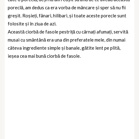
poreclă, am dedus ca era vorba de mâncare și sper să nu fii
greșit. Roșieți, fânari, hilibari, și toate aceste porecle sunt
folosite și în ziua de azi.
Această ciorbă de fasole pestriță cu cârnați afumați, servită
musai cu smântână era una din preferatele mele, din numai
câteva ingrediente simple și banale, gătite lent pe plită,
ieșea cea mai bună ciorbă de fasole.