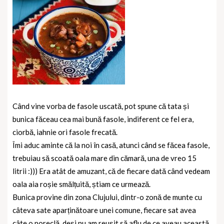
Când vine vorba de fasole uscată, pot spune că tata și
bunica făceau cea mai bună fasole, indiferent ce fel era,
ciorbă, iahnie ori fasole frecată.
Îmi aduc aminte că la noi în casă, atunci când se făcea fasole,
trebuiau să scoată oala mare din cămară, una de vreo 15
litrii :))) Era atât de amuzant, că de fiecare dată când vedeam
oala aia roșie smălțuită, știam ce urmează.
Bunica provine din zona Clujului, dintr-o zonă de munte cu
câteva sate aparținătoare unei comune, fiecare sat avea
câte o poreclă, deși nu am reușit să aflu de ce aveau această