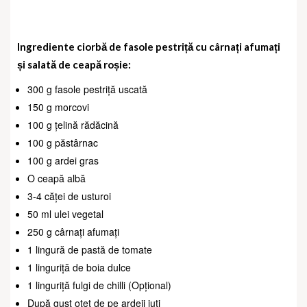
Ingrediente ciorbă de fasole pestriță cu cârnați afumați
și salată de ceapă roșie:
300 g fasole pestriță uscată
150 g morcovi
100 g țelină rădăcină
100 g păstârnac
100 g ardei gras
O ceapă albă
3-4 căței de usturoi
50 ml ulei vegetal
250 g cârnați afumați
1 lingură de pastă de tomate
1 linguriță de boia dulce
1 linguriță fulgi de chilli (Opțional)
După gust oțet de pe ardeii iuți