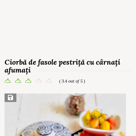
Ciorbă de fasole pestriță cu cârnați
afumați
( 3.4 out of 5 )
Save Recipe