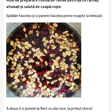
Mod de preparare ciorbă de fasole pestriță cu cârnați
afumați și salată de ceapă roșie:
Spălăm fasolea și o punem fasolea peste noapte la înmuiat.
A doua zi o punem la fiert cu ala rece, la primul clocot