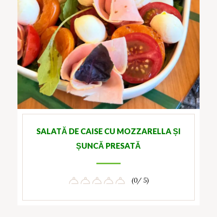
SALATĂ DE CAISE CU MOZZARELLA ȘI
ȘUNCĂ PRESATĂ
(0/ 5)