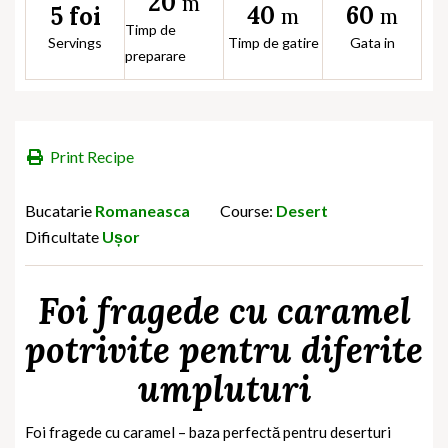
20
m
40
60
5 foi
m
m
Timp de
Servings
Timp de gatire
Gata in
preparare
Print Recipe
Bucatarie
Romaneasca
Course:
Desert
Dificultate
Ușor
Foi fragede cu caramel
potrivite pentru diferite
umpluturi
Foi fragede cu caramel – baza perfectă pentru deserturi