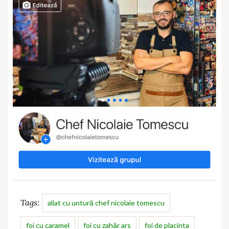
Tags:
aliat cu untură chef nicolaie tomescu
foi cu caramel
foi cu zahăr ars
foi de placinta