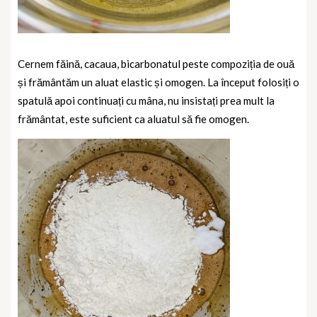
Cernem făină, cacaua, bicarbonatul peste compoziția de ouă
și frământăm un aluat elastic și omogen. La început folosiți o
spatulă apoi continuați cu mâna, nu insistați prea mult la
frământat, este suficient ca aluatul să fie omogen.