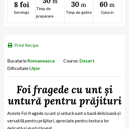
30
m
30
60
8 foi
m
m
Timp de
Servings
Timp de gatire
Gata in
preparare
Print Recipe
Bucatarie
Romaneasca
Course:
Desert
Dificultate
Ușor
Foi fragede cu unt și
untură pentru prăjituri
Aceste Foi fragede cu unt și untură sunt o bază delicioasă și
versatilă pentru prăjituri, apreciate pentru textura lor
delicată și gustul bogat.