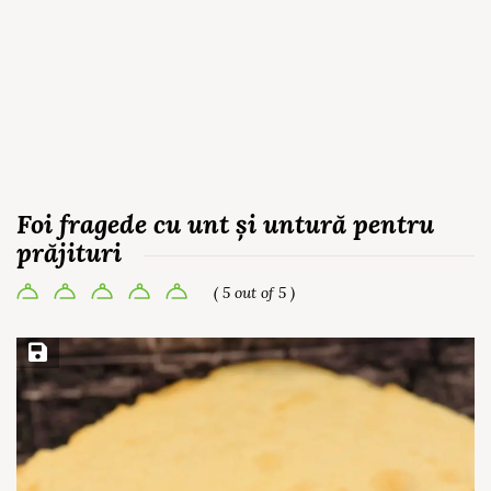
Foi fragede cu unt și untură pentru
prăjituri
( 5 out of 5 )
Save Recipe