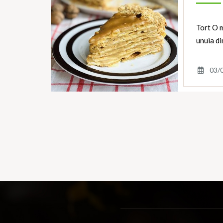
Tort O m
unuia di
03/