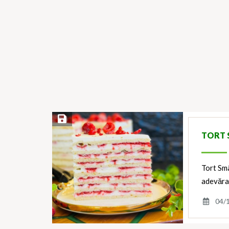
Save Recipe
TORT 
Tort Smâ
adevărat
04/