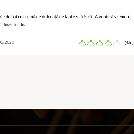
ie de foi cu cremă de dulceață de lapte și frișcă A venit și vremea
n deserturile…
01/2020
(4.5 