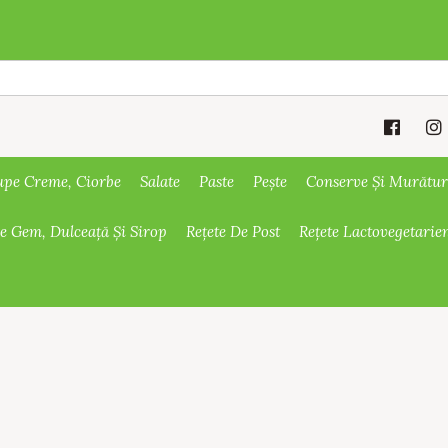
upe Creme, Ciorbe
Salate
Paste
Pește
Conserve Și Murătur
De Gem, Dulceață Și Sirop
Rețete De Post
Rețete Lactovegetarie