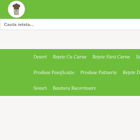
Search
for:
Desert
Rețete Cu Carne
Rețete Fără Carne
S
Produse Panificație
Produse Patiserie
Rețete 
Sosuri
Bautura Racoritoare