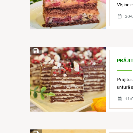
Vișine e
30/
Save Recipe
PRĂJI
Prăjitur
untură ș
11/