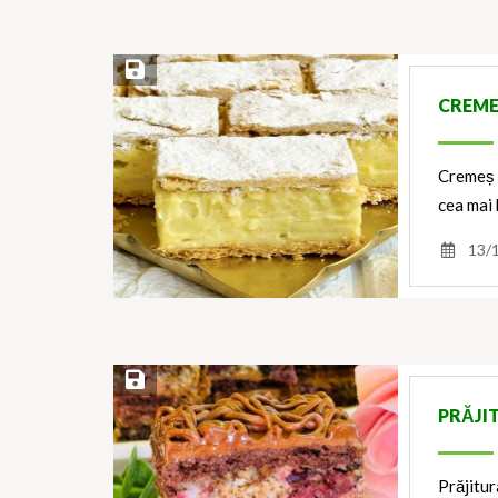
Save Recipe
CREME
Cremeș f
cea mai
13/
Save Recipe
PRĂJIT
Prăjitur