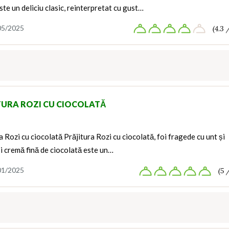
ste un deliciu clasic, reinterpretat cu gust…
05/2025
(4.3 
TURA ROZI CU CIOCOLATĂ
a Rozi cu ciocolată Prăjitura Rozi cu ciocolată, foi fragede cu unt și
i cremă fină de ciocolată este un…
01/2025
(5 