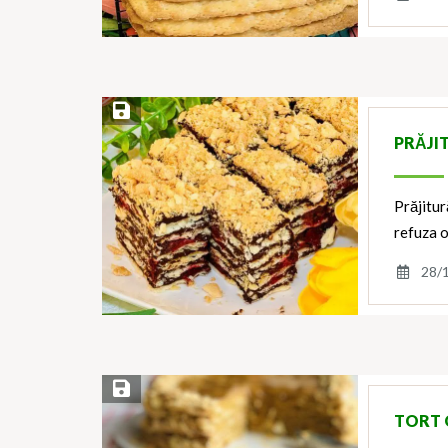
Save Recipe
PRĂJI
Prăjitur
refuza o
28/
Save Recipe
TORT 