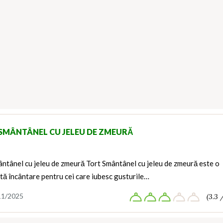
SMÂNTÂNEL CU JELEU DE ZMEURĂ
ntânel cu jeleu de zmeură Tort Smântânel cu jeleu de zmeură este o
ă încântare pentru cei care iubesc gusturile…
11/2025
(3.3 