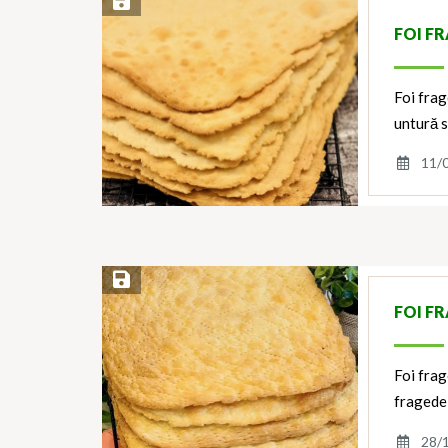
Save Recipe
FOI F
Foi frag
untură s
11/
Save Recipe
FOI F
Foi frag
fragede 
28/