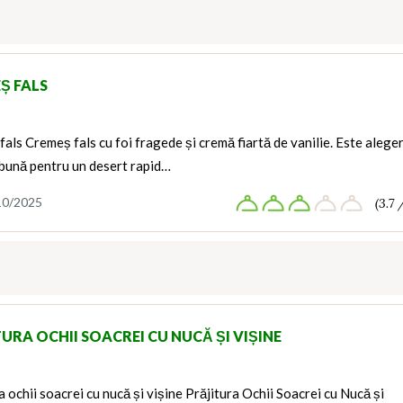
Ș FALS
als Cremeș fals cu foi fragede și cremă fiartă de vanilie. Este alege
 bună pentru un desert rapid…
10/2025
(3.7 
URA OCHII SOACREI CU NUCĂ ȘI VIȘINE
a ochii soacrei cu nucă și vișine Prăjitura Ochii Soacrei cu Nucă și