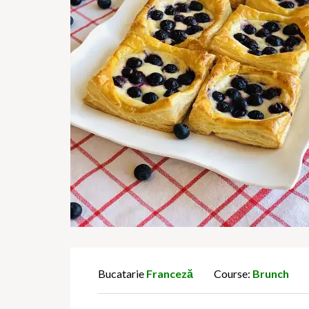
Bucatarie
Franceză
Course:
Brunch