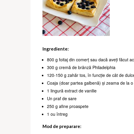
Ingrediente:
800 g foitaj din comerț sau dacă aveți făcut a
300 g cremă de brânză Philadelphia
120-150 g zahăr tos, în funcție de cât de dulc
Coaja (doar partea galbenă) și zeama de la o 
1 lingură extract de vanilie
Un praf de sare
250 g afine proaspete
1 ou întreg
Mod de preparare: