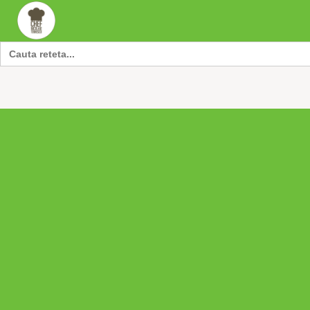
Search
for: