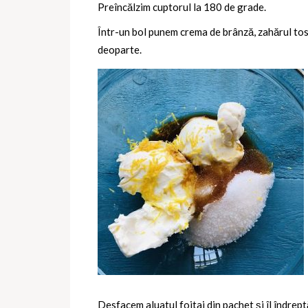
Preîncălzim cuptorul la 180 de grade.
Într-un bol punem crema de brânză, zahărul tos
deoparte.
Desfacem aluatul foitaj din pachet și îl îndrept