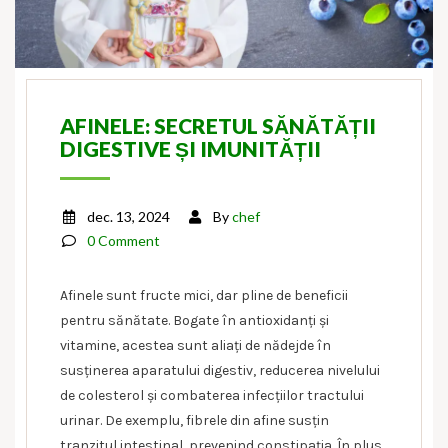
AFINELE: SECRETUL SĂNĂTĂȚII
DIGESTIVE ȘI IMUNITĂȚII
dec. 13, 2024
By
chef
0 Comment
Afinele sunt fructe mici, dar pline de beneficii
pentru sănătate. Bogate în antioxidanți și
vitamine, acestea sunt aliați de nădejde în
susținerea aparatului digestiv, reducerea nivelului
de colesterol și combaterea infecțiilor tractului
urinar. De exemplu, fibrele din afine susțin
tranzitul intestinal, prevenind constipația. În plus,