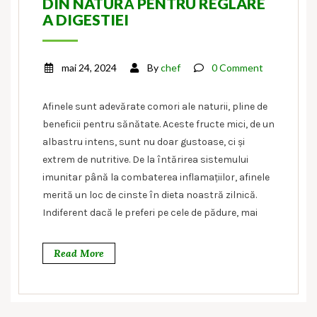
DIN NATURĂ PENTRU REGLARE
A DIGESTIEI
mai 24, 2024
By
chef
0 Comment
Afinele sunt adevărate comori ale naturii, pline de
beneficii pentru sănătate. Aceste fructe mici, de un
albastru intens, sunt nu doar gustoase, ci și
extrem de nutritive. De la întărirea sistemului
imunitar până la combaterea inflamațiilor, afinele
merită un loc de cinste în dieta noastră zilnică.
Indiferent dacă le preferi pe cele de pădure, mai
Read More