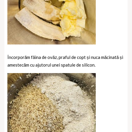
Încorporăm făina de ovăz, praful de copt și nuca măcinată și
amestecăm cu ajutorul unei spatule de silicon.