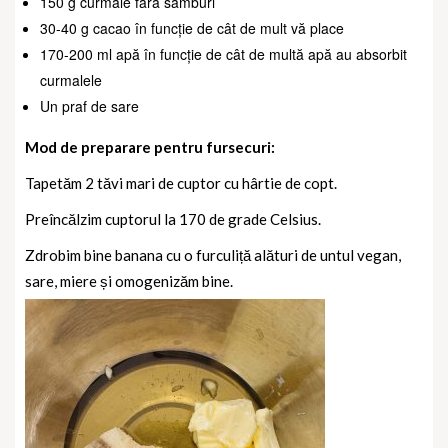
150
g curmale fără sâmburi
30-40 g cacao în funcție de cât de mult vă place
170-200 ml apă în funcție de cât de multă apă au absorbit
curmalele
Un praf de sare
Mod de preparare pentru fursecuri:
Tapetăm 2 tăvi mari de cuptor cu hârtie de copt.
Preîncălzim cuptorul la 170 de grade Celsius.
Zdrobim bine banana cu o furculiță alături de
untul vegan,
sare,
miere și omogenizăm bine.