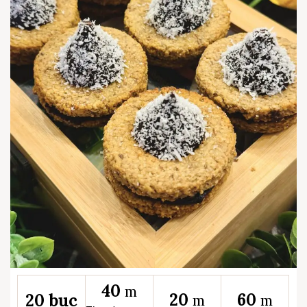
40
m
20
60
20 buc
m
m