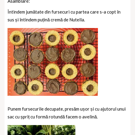
Asamblare:
Întindem jumătate din fursecuri cu partea care s-a copt în
sus și întindem puțină cremă de Nutella.
Punem fursecurile decupate, presăm ușor și cu ajutorul unui
sac cu șpriț cu formă rotundă facem o avelină.