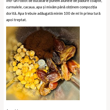
Într-un robot de bucătărie punem alunele de pădure coapte,
curmalele, cacaua, apa și mixăm
până obținem compoziția
dorită. Apa trebuie adăugată minim 100 de ml în prima tură
apoi treptat.