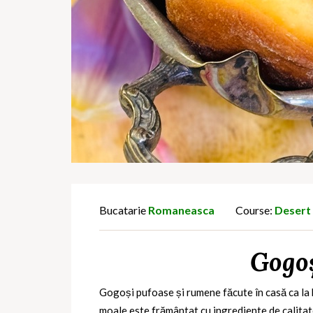
Bucatarie
Romaneasca
Course:
Desert
Gogoș
Gogoși pufoase și rumene făcute în casă ca la b
moale este frământat cu ingrediente de calitate,