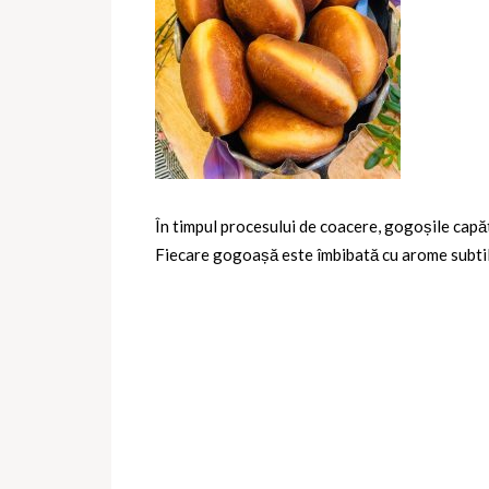
În timpul procesului de coacere, gogoșile capăt
Fiecare gogoașă este îmbibată cu arome subtile