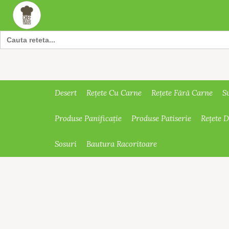
Search
for:
Desert
Rețete Cu Carne
Rețete Fără Carne
S
Produse Panificație
Produse Patiserie
Rețete 
Sosuri
Bautura Racoritoare