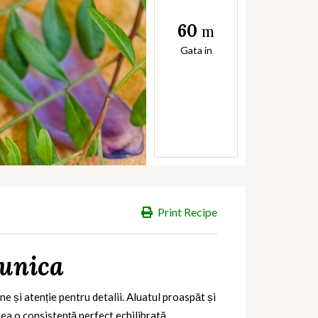
60
m
Gata in
Print Recipe
bunica
e și atenție pentru detalii. Aluatul proaspăt și
rea o consistență perfect echilibrată.