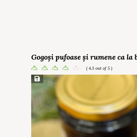
Gogoși pufoase și rumene ca la 
( 4.3 out of 5 )
Save Recipe