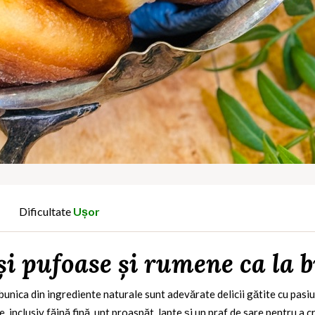
Dificultate
Ușor
i pufoase și rumene ca la 
unica din ingrediente naturale sunt adevărate delicii gătite cu pasiun
 inclusiv făină fină, unt proaspăt, lapte și un praf de sare pentru a c