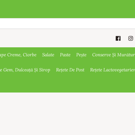
upe Creme, Ciorbe
Salate
Paste
Pește
Conserve Și Murătur
De Gem, Dulceață Și Sirop
Rețete De Post
Rețete Lactovegetarie