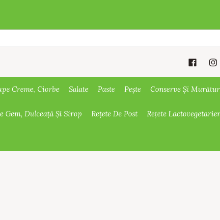
upe Creme, Ciorbe
Salate
Paste
Pește
Conserve Și Murătur
De Gem, Dulceață Și Sirop
Rețete De Post
Rețete Lactovegetarie