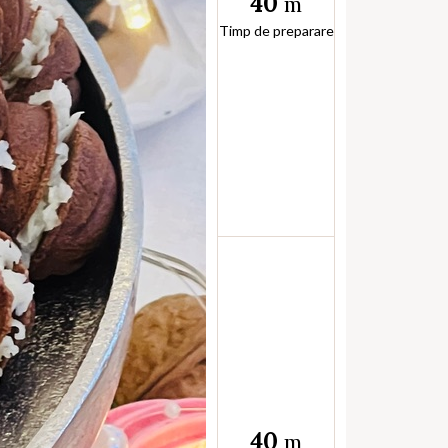
40
m
Timp de preparare
40
m