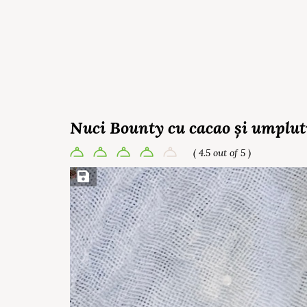
Nuci Bounty cu cacao și umplut
( 4.5 out of 5 )
Save Recipe