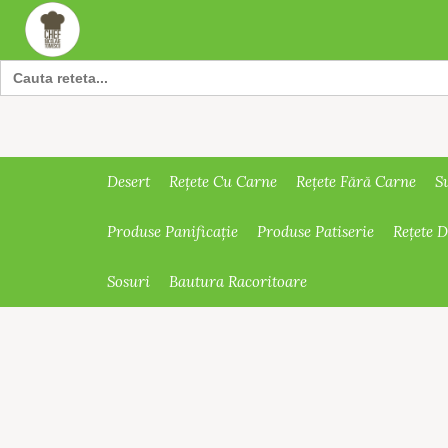
Search
for:
Desert
Rețete Cu Carne
Rețete Fără Carne
S
Produse Panificație
Produse Patiserie
Rețete 
Sosuri
Bautura Racoritoare