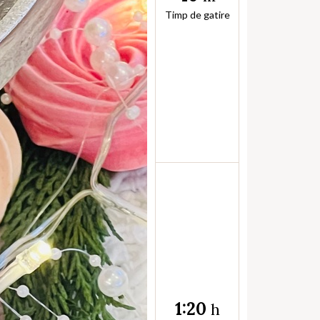
Timp de gatire
1:20
h