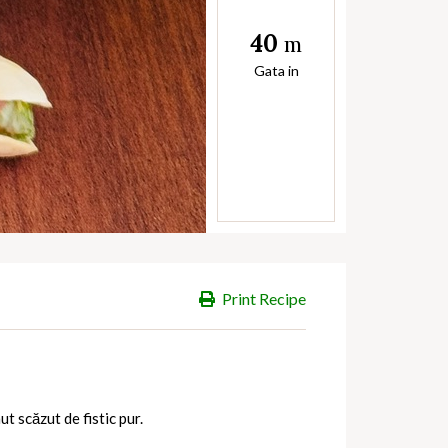
40
m
Gata in
Print Recipe
t scăzut de fistic pur.