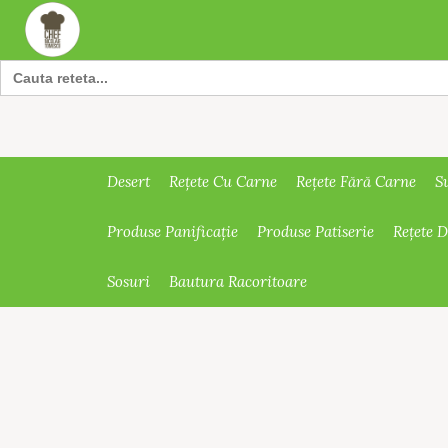
Search
for:
Desert
Rețete Cu Carne
Rețete Fără Carne
S
Produse Panificație
Produse Patiserie
Rețete 
Sosuri
Bautura Racoritoare