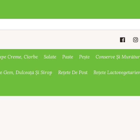
upe Creme, Ciorbe
Salate
Paste
Pește
Conserve Și Murătur
De Gem, Dulceață Și Sirop
Rețete De Post
Rețete Lactovegetarie