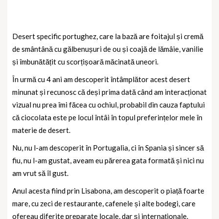
Desert specific portughez, care la bază are foitajul și cremă
de smântână cu gălbenușuri de ou și coajă de lămâie, vanilie
și îmbunătățit cu scorțișoară măcinată uneori.
În urmă cu 4 ani am descoperit întâmplător acest desert
minunat și recunosc că deși prima dată când am interacționat
vizual nu prea îmi făcea cu ochiul, probabil din cauza faptului
că ciocolata este pe locul întâi în topul preferințelor mele în
materie de desert.
Nu, nu l-am descoperit în Portugalia, ci în Spania și sincer să
fiu, nu l-am gustat, aveam eu părerea gata formată și nici nu
am vrut să îl gust.
Anul acesta fiind prin Lisabona, am descoperit o piață foarte
mare, cu zeci de restaurante, cafenele și alte bodegi, care
ofereau diferite preparate locale, dar și internaționale.