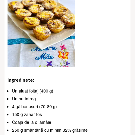
Ingredinete:
Un aluat foitaj (400 g)
Un ou întreg
4 gălbenușuri (70-80 g)
150 g zahăr tos
Coaja de la o lămâie
250 g smântână cu minim 32% grăsime