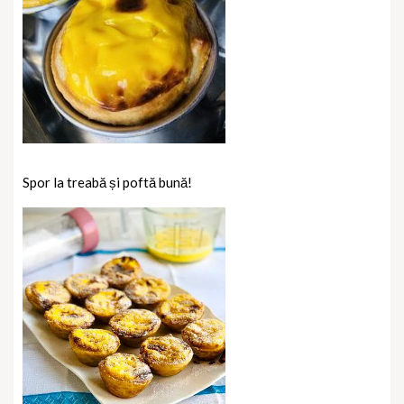
Spor la treabă și poftă bună!