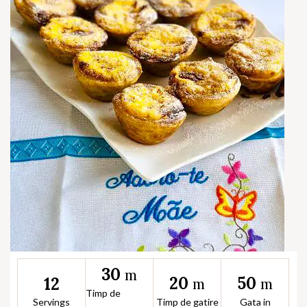
30
m
20
50
12
m
m
Timp de
Servings
Timp de gatire
Gata in