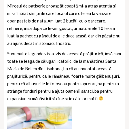
Mirosul de patiserie proaspăt coaptă mi-a atras atenția și
mi-a îmbiat simțurile care localul care oferea la vânzare,
doar pasteis de nata. Am luat 2 bucăți, cu o oarecare,
reținere, însă după ce le-am gustat, următoarele 10 le-am
luat la pachet cu gândul de a le duce acasă, dar din păcate nu
au ajuns decât în stomacul nostru.
Sunt multe legende vis-a-vis de această prăjiturică, însă cam
toate se leagă de călugării catolici de la mănăstirea Santa
Maria de Belem din Lisabona, ba că au inventat această
prăjiturică, pentru că le rămâneau foarte multe gălbenușuri,
pentru că albușurile le foloseau pentru apretat, ba pentru a
strânge fonduri pentru a ajuta oamenii săraci, ba pentru
expansiunea mănăstirii și cine știe câte or mai fi