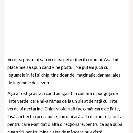
Vremea postului sau vremea detoxifierii corpului. Așa îmi
place mie să spun când vine postul. Ne putem juca cu
legumele în fel și chip, tine doar de imaginație, dar mai ales
de legumele de sezon.
Așa a fost și astăzi când am găsit în cămară o punguță de
linte verde, care mi-a rămas de la un piept de rață cu linte
verde și nectarine. Chiar vroiam să fac o mâncare de linte,
însă am fiert-o prea mult și nu mai arăta în nici un fel, motiv
pentru care i-am dat o altă direcționare, pentru că așa după
cum știți, pentru mine risipa de mâncare nu există!