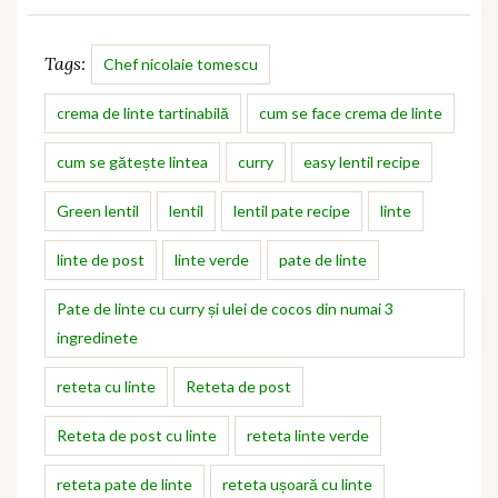
Tags:
Chef nicolaie tomescu
crema de linte tartinabilă
cum se face crema de linte
cum se gătește lintea
curry
easy lentil recipe
Green lentil
lentil
lentil pate recipe
linte
linte de post
linte verde
pate de linte
Pate de linte cu curry și ulei de cocos din numai 3
ingredinete
reteta cu linte
Reteta de post
Reteta de post cu linte
reteta linte verde
reteta pate de linte
reteta ușoară cu linte