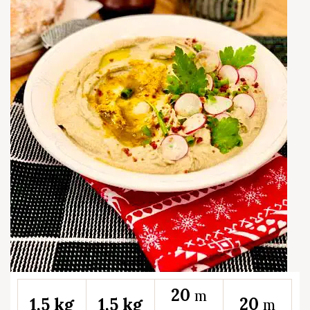
20
m
20
1,5 kg
1,5 kg
m