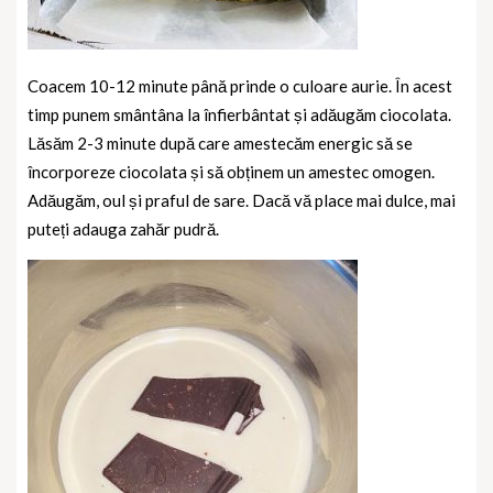
Coacem 10-12 minute până prinde o culoare aurie. În acest
timp punem smântâna la înfierbântat și adăugăm ciocolata.
Lăsăm 2-3 minute după care amestecăm energic să se
încorporeze ciocolata și să obținem un amestec omogen.
Adăugăm, oul și praful de sare. Dacă vă place mai dulce, mai
puteți adauga zahăr pudră.