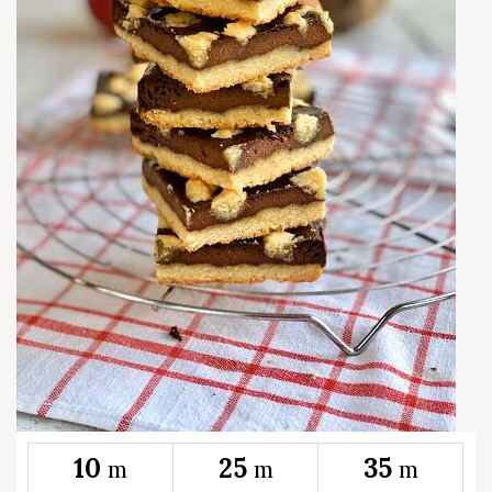
10
25
35
m
m
m