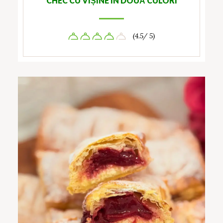
CHEC CU VIȘINE ÎN DOUĂ CULORI
(4.5/ 5)