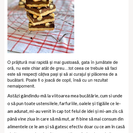
O prăjitură mai rapidă și mai gustoasă, gata în jumătate de
oră, nu este chiar atât de greu…tot ceea ce trebuie să faci
este să respecți câțiva pași și să ai curajul și plăcerea de a
bucătarii. Poate fi o joacă de copil, însă cu un rezultat
nemaipomenit.
Astăzi gândindu-mă la viitoarea mea bucătărie, cum si unde
o să pun toate ustensilele, farfuriile, oalele și tigăile ce le-
am adunat, mi-au venit în cap tot felul de idei și mi-am zis că
până vine ziua în care să mă mut, ar fi bine să mai consum din
alimentele ce le am și să gatesc efectiv doar cu ce am în casă