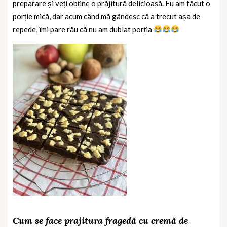
preparare și veți obține o prăjitură delicioasă. Eu am făcut o
porție mică, dar acum când mă gândesc că a trecut așa de
repede, îmi pare rău că nu am dublat porția
Cum se face prajitura fragedă cu cremă de