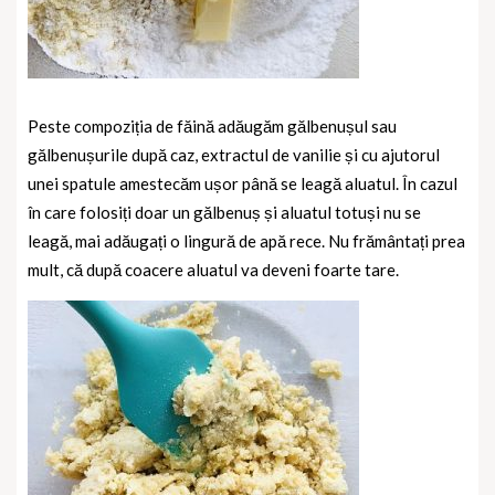
Peste compoziția de făină adăugăm gălbenușul sau
gălbenușurile după caz, extractul de vanilie și cu ajutorul
unei spatule amestecăm ușor până se leagă aluatul. În cazul
în care folosiți doar un gălbenuș și aluatul totuși nu se
leagă, mai adăugați o lingură de apă rece. Nu frământați prea
mult, că după coacere aluatul va deveni foarte tare.