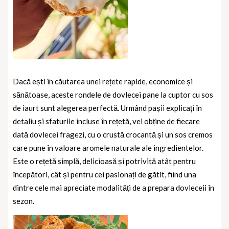
Dacă ești în căutarea unei rețete rapide, economice și
sănătoase, aceste rondele de dovlecei pane la cuptor cu sos
de iaurt sunt alegerea perfectă. Urmând pașii explicați în
detaliu și sfaturile incluse în rețetă, vei obține de fiecare
dată dovlecei fragezi, cu o crustă crocantă și un sos cremos
care pune în valoare aromele naturale ale ingredientelor.
Este o rețetă simplă, delicioasă și potrivită atât pentru
începători, cât și pentru cei pasionați de gătit, fiind una
dintre cele mai apreciate modalități de a prepara dovleceii în
sezon.