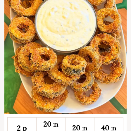
20
m
20
40
2 p
m
m