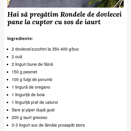
Hai să pregătim Rondele de dovlecei
pane la cuptor cu sos de iaurt
Ingrediente:
2 dovlecei/zucchini la 350-400 g/buc
2 ouă
2 linguri bune de făină
150 g pesmet
100 g fulgi de porumb
1 lingură de oregano
1 linguriță de boia
1 linguriță praf de usturoi
Sare și piper după gust
200 g iaurt grecesc
2-3 linguri suc de lămâie proaspăt stors