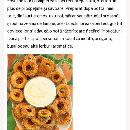
Sosul de iaurt completează perfect preparatul, oferind un
plus de prospețime și savoare. Preparat după pofta inimii
tale, din iaurt cremos, usturoi, mărar sau pătrunjel proaspăt
și puțină zeamă de lămâie, acesta echilibrează perfect gustul
dovleceilor și adaugă o notă răcoritoare fiecărei îmbucături.
Dacă preferi, poți personaliza sosul cu mentă, oregano,
busuioc sau alte ierburi aromatice.