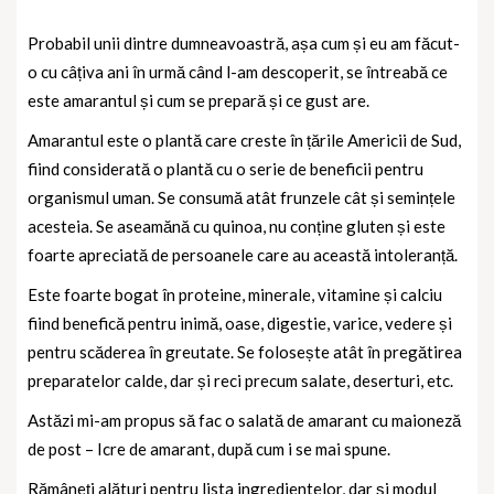
Probabil unii dintre dumneavoastră, așa cum și eu am făcut-
o cu câțiva ani în urmă când l-am descoperit, se întreabă ce
este amarantul și cum se prepară și ce gust are.
Amarantul este o plantă care creste în țările Americii de Sud,
fiind considerată o plantă cu o serie de beneficii pentru
organismul uman. Se consumă atât frunzele cât și semințele
acesteia. Se aseamănă cu quinoa, nu conține gluten și este
foarte apreciată de persoanele care au această intoleranță.
Este foarte bogat în proteine, minerale, vitamine și calciu
fiind benefică pentru inimă, oase, digestie, varice, vedere și
pentru scăderea în greutate. Se folosește atât în pregătirea
preparatelor calde, dar și reci precum salate, deserturi, etc.
Astăzi mi-am propus să fac o salată de amarant cu maioneză
de post – Icre de amarant, după cum i se mai spune.
Rămâneți alături pentru lista ingredientelor, dar și modul