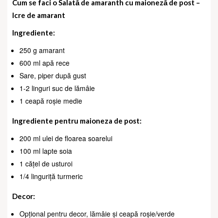
Cum se faci o Salată de amaranth cu maioneză de post –
Icre de amarant
Ingrediente:
250 g amarant
600 ml apă rece
Sare, piper după gust
1-2 linguri suc de lămâie
1 ceapă roșie medie
Ingrediente pentru maioneza de post:
200 ml ulei de floarea soarelui
100 ml lapte soia
1 cățel de usturoi
1/4 linguriță turmeric
Decor:
Opțional pentru decor, lămâie și ceapă roșie/verde