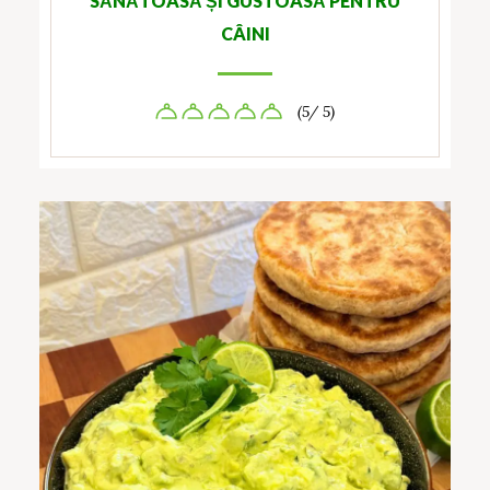
SĂNĂTOASĂ ȘI GUSTOASĂ PENTRU
CÂINI
(5/ 5)