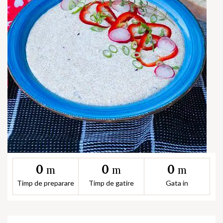
0
0
0
m
m
m
Timp de preparare
Timp de gatire
Gata in