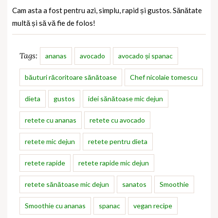
Cam asta a fost pentru azi, simplu, rapid și gustos. Sănătate
multă și să vă fie de folos!
Tags:
ananas
avocado
avocado și spanac
băuturi răcoritoare sănătoase
Chef nicolaie tomescu
dieta
gustos
idei sănătoase mic dejun
retete cu ananas
retete cu avocado
retete mic dejun
retete pentru dieta
retete rapide
retete rapide mic dejun
retete sănătoase mic dejun
sanatos
Smoothie
Smoothie cu ananas
spanac
vegan recipe