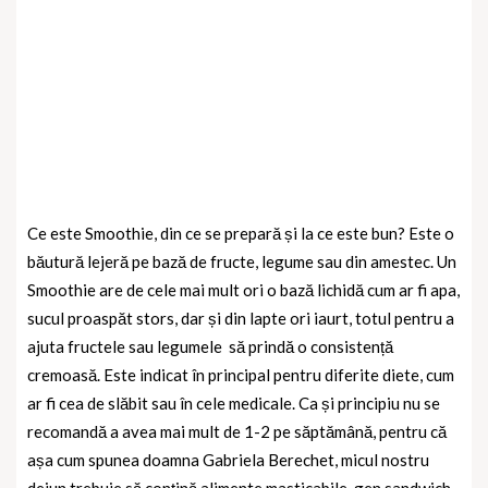
Ce este Smoothie, din ce se prepară și la ce este bun? Este o
băutură lejeră pe bază de fructe, legume sau din amestec. Un
Smoothie are de cele mai mult ori o bază lichidă cum ar fi apa,
sucul proaspăt stors, dar și din lapte ori iaurt, totul pentru a
ajuta fructele sau legumele
să prindă o consistență
cremoasă. Este indicat în principal pentru diferite diete, cum
ar fi cea de slăbit sau în cele medicale. Ca și principiu nu se
recomandă a avea mai mult de 1-2 pe săptămână, pentru că
așa cum spunea doamna Gabriela Berechet, micul nostru
dejun trebuie să conțină alimente masticabile, gen sandwich,