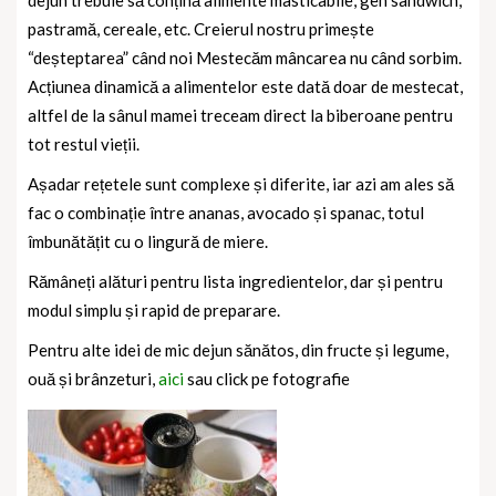
pastramă, cereale, etc. Creierul nostru primește
“deșteptarea” când noi Mestecăm mâncarea nu când sorbim.
Acțiunea dinamică a alimentelor este dată doar de mestecat,
altfel de la sânul mamei treceam direct la biberoane pentru
tot restul vieții.
Așadar rețetele sunt complexe și diferite, iar azi am ales să
fac o combinație între ananas, avocado și spanac, totul
îmbunătățit cu o lingură de miere.
Rămâneți alături pentru lista ingredientelor, dar și pentru
modul simplu și rapid de preparare.
Pentru alte idei de mic dejun sănătos, din fructe și legume,
ouă și brânzeturi,
aici
sau click pe fotografie