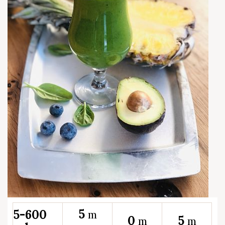
5
5-600
m
0
5
m
m