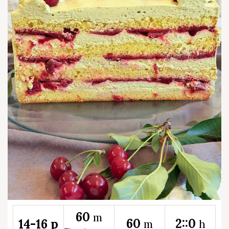
60
m
60
2::0
14-16 p
m
h