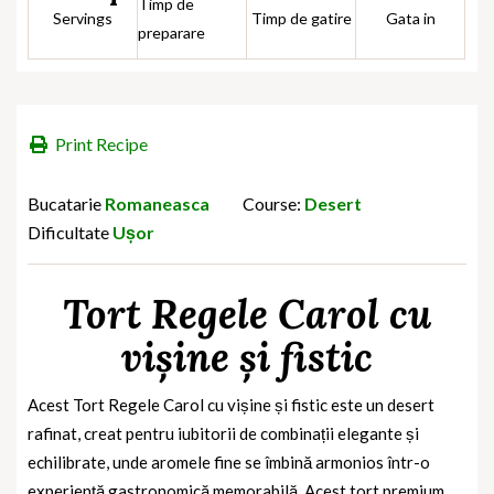
Timp de
Servings
Timp de gatire
Gata in
preparare
Print Recipe
Bucatarie
Romaneasca
Course:
Desert
Dificultate
Ușor
Tort Regele Carol cu
vișine și fistic
Acest Tort Regele Carol cu vișine și fistic
este un desert
rafinat, creat pentru iubitorii de combinații elegante și
echilibrate, unde aromele fine se îmbină armonios într-o
experiență gastronomică memorabilă. Acest tort premium