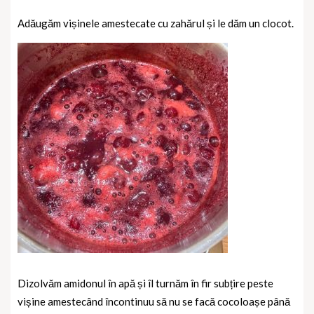
Adăugăm vișinele amestecate cu zahărul și le dăm un clocot.
Dizolvăm amidonul în apă și îl turnăm în fir subțire peste
vișine amestecând încontinuu să nu se facă cocoloașe până