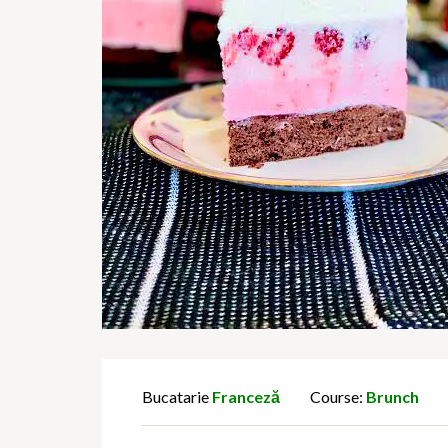
Bucatarie
Franceză
Course:
Brunch