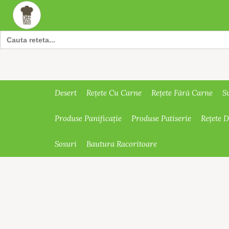
Search
for:
Desert
Rețete Cu Carne
Rețete Fără Carne
S
Produse Panificație
Produse Patiserie
Rețete 
Sosuri
Bautura Racoritoare