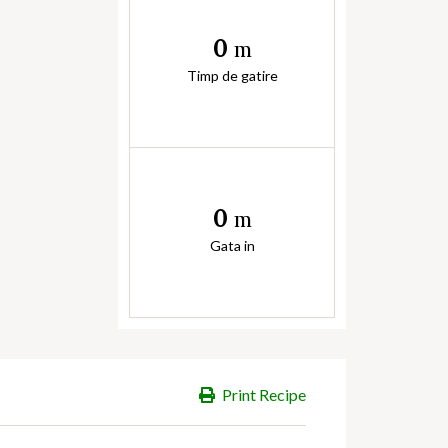
0
m
Timp de gatire
0
m
Gata in
Print Recipe