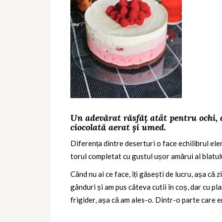
Un adevărat răsfăț atât pentru ochi, 
ciocolată aerat și umed.
Diferența dintre deserturi o face echilibrul ele
torul completat cu gustul ușor amărui al blatul
Când nu ai ce face, îți găsești de lucru, așa că
gânduri și am pus câteva cutii în coș, dar cu pla
frigider, așa că am ales-o. Dintr-o parte care e