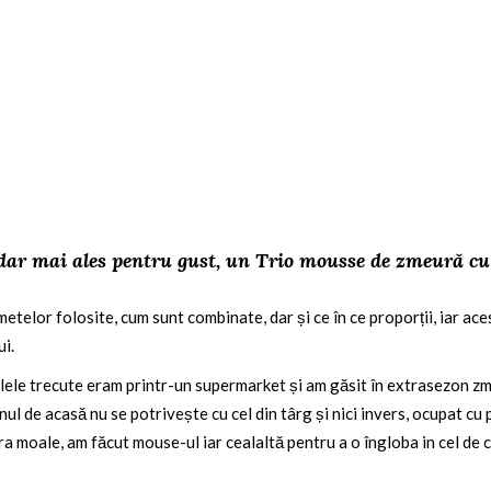
dar mai ales pentru gust, un Trio mousse de zmeură cu c
metelor folosite, cum sunt combinate, dar și ce în ce proporții, iar ace
ui.
 zilele trecute eram printr-un supermarket și am găsit în extrasezon zme
nul de acasă nu se potrivește cu cel din târg și nici invers, ocupat cu 
ra moale, am făcut mouse-ul iar cealaltă pentru a o îngloba in cel de c