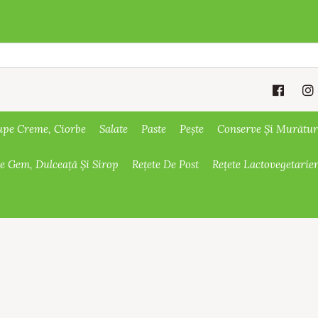
upe Creme, Ciorbe
Salate
Paste
Pește
Conserve Și Murătur
De Gem, Dulceață Și Sirop
Rețete De Post
Rețete Lactovegetarie