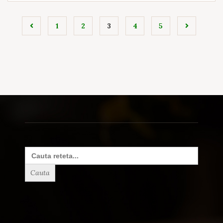
1
2
3
4
5
Search
for: