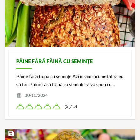
PÂINE FĂRĂ FĂINĂ CU SEMINȚE
Pâine fără făină cu semințe Azi m-am încumetat și eu
să fac Pâine fără făină cu semințe și vă spun cu…
30/10/2024
(5 / 5)
Save Recipe