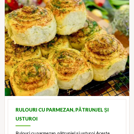
RULOURI CU PARMEZAN, PĂTRUNJEL ȘI
USTUROI
Rulouri cu parmezan, pătrunjel și usturoi Aceste