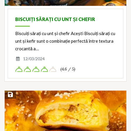
BISCUIȚI SĂRAȚI CU UNT ȘI CHEFIR
Biscuiți sărați cu unt și chefir Acești Biscuiți sărați cu
unt și kefir sunt o combinație perfectă între textura
crocantă a…
12/03/2024
(4.6 / 5)
Save Recipe