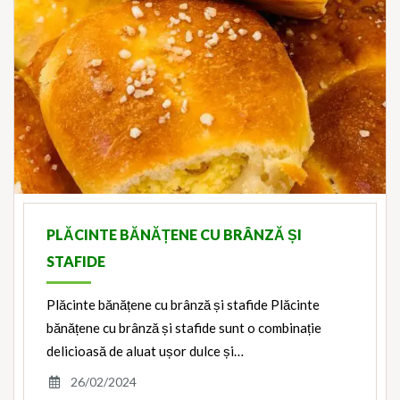
PLĂCINTE BĂNĂȚENE CU BRÂNZĂ ȘI
STAFIDE
Plăcinte bănățene cu brânză și stafide Plăcinte
bănățene cu brânză și stafide sunt o combinație
delicioasă de aluat ușor dulce și…
26/02/2024