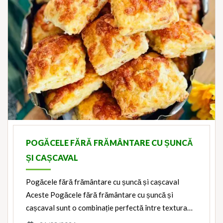
POGĂCELE FĂRĂ FRĂMÂNTARE CU ȘUNCĂ
ȘI CAȘCAVAL
Pogăcele fără frământare cu șuncă și cașcaval
Aceste Pogăcele fără frământare cu șuncă și
cașcaval sunt o combinație perfectă între textura…