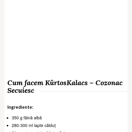
Cum facem KürtosKalacs – Cozonac
Secuiesc
Ingrediente:
350 g făină albă
280-300 ml lapte călduț