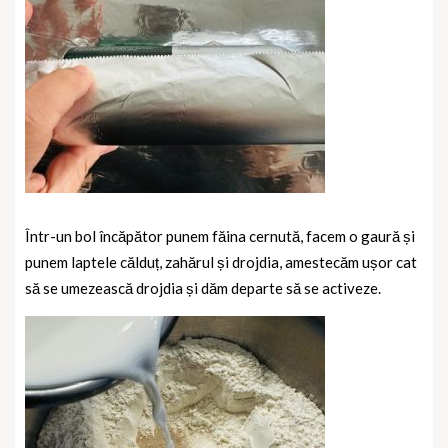
Într-un bol încăpător punem făina cernută, facem o gaură și
punem laptele călduț, zahărul și drojdia, amestecăm ușor cat
să se umezească drojdia și dăm departe să se activeze.