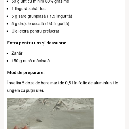
50 g unt cu minim 80% grăsime
1 lingură zahăr tos
5 g sare grunjoasă ( 1,5 linguriță)
5 g drojdie uscată (1/4 linguriță)
Ulei extra pentru prelucrat
Extra pentru uns și deasupra:
Zahăr
150 g nucă măcinată
Mod de preparare:
Învelim 5 doze de bere mari de 0,5 l în folie de aluminiu și le
ungem cu puțin ulei.