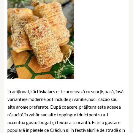
Tradițional, kürtőskalács este aromează cu scorțișoară, însă
variantele moderne pot include și vanilie, nuci, cacao sau
alte arome preferate. După coacere, prăjitura este adesea
răsucită în zahăr sau alte toppinguri dulci pentru a-i
accentua gustul bogat și textura crocantă. Este o gustare
populară în piețele de Crăciun și în festivalurile de stradă din