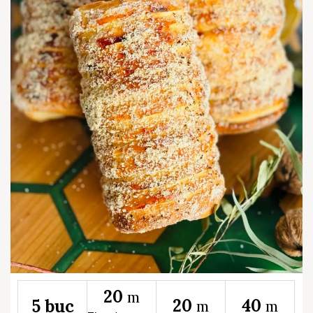
20
m
20
40
5 buc
m
m