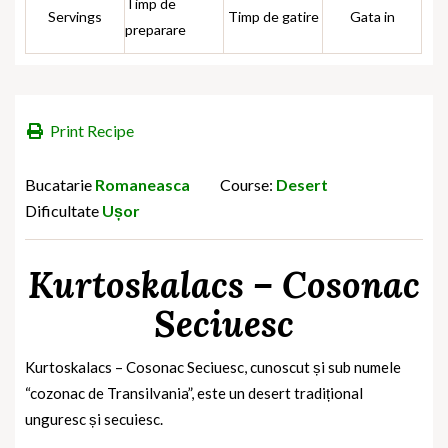
Timp de
Servings
Timp de gatire
Gata in
preparare
Print Recipe
Bucatarie
Romaneasca
Course:
Desert
Dificultate
Ușor
Kurtoskalacs – Cosonac
Seciuesc
Kurtoskalacs – Cosonac Seciuesc, cunoscut și sub numele
“cozonac de Transilvania”, este un desert tradițional
unguresc și secuiesc.