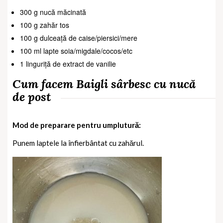
300 g nucă măcinată
100 g zahăr tos
100 g dulceață de caise/piersici/mere
100 ml lapte soia/migdale/cocos/etc
1 linguriță de extract de vanilie
Cum facem Baigli sârbesc cu nucă
de post
Mod de preparare pentru umplutură:
Punem laptele la înfierbântat cu zahărul.