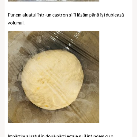
Punem aluatul într-un castron și îl lăsăm până își dublează
volumul.
Împărțim aluatul în două părți egale și îl întindem cu o