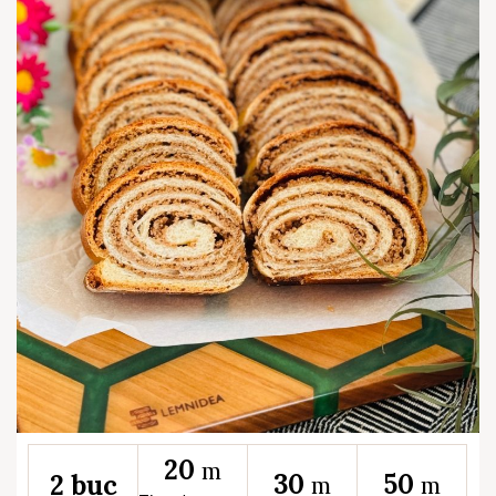
20
m
30
50
2 buc
m
m