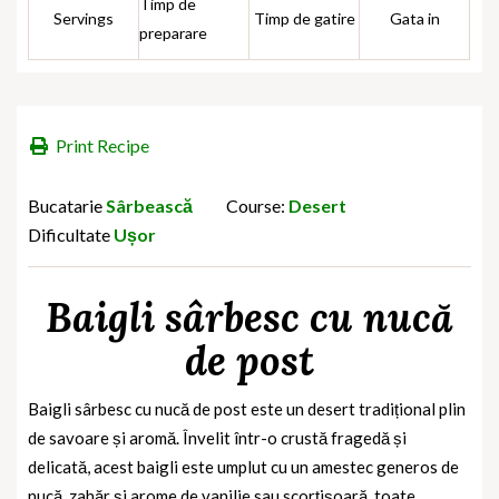
Timp de
Servings
Timp de gatire
Gata in
preparare
Print Recipe
Bucatarie
Sârbească
Course:
Desert
Dificultate
Ușor
Baigli sârbesc cu nucă
de post
Baigli sârbesc cu nucă de post este un desert tradițional plin
de savoare și aromă. Învelit într-o crustă fragedă și
delicată, acest baigli este umplut cu un amestec generos de
nucă, zahăr și arome de vanilie sau scorțișoară, toate