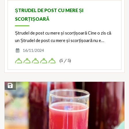
ȘTRUDEL DE POST CU MERE ȘI
SCORȚIȘOARĂ
Ștrudel de post cu mere și scorțișoară Cine o zis că
un Ștrudel de post cu mere și scorțișoară nu e…
16/11/2024
(5 / 5)
Save Recipe