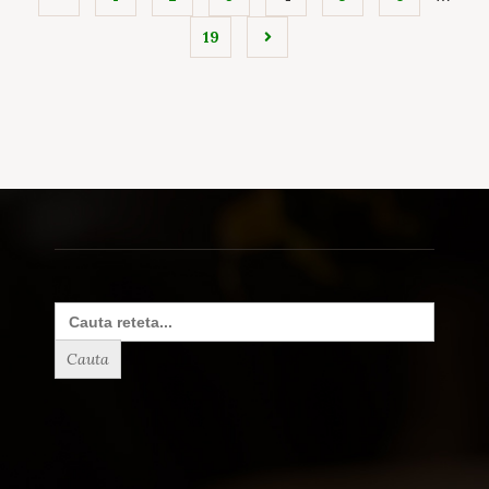
19
Search
for: