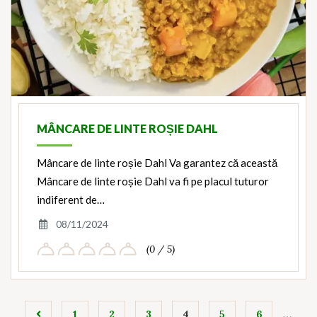
MÂNCARE DE LINTE ROȘIE DAHL
Mâncare de linte roșie Dahl Va garantez că această
Mâncare de linte roșie Dahl va fi pe placul tuturor
indiferent de…
08/11/2024
(0 / 5)
…
1
2
3
4
5
6