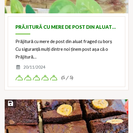
PRĂJITURĂ CU MERE DE POST DIN ALUAT…
Prăjitură cu mere de post din aluat fraged cu borș
Cu siguranță mulți dintre noi ținem post așa că o
Prăjitură…
20/11/2024
(5 / 5)
Save Recipe