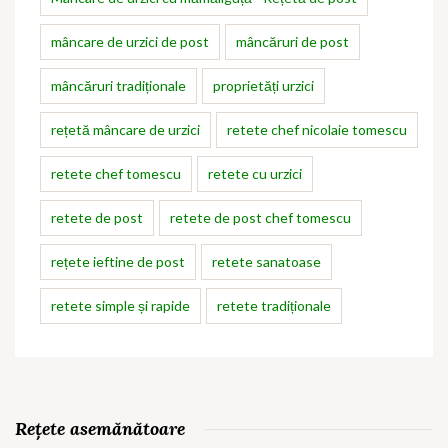
mâncare de urzici de post
mâncăruri de post
mâncăruri tradiționale
proprietăți urzici
rețetă mâncare de urzici
retete chef nicolaie tomescu
retete chef tomescu
retete cu urzici
retete de post
retete de post chef tomescu
rețete ieftine de post
retete sanatoase
retete simple și rapide
retete tradiționale
Rețete asemănătoare