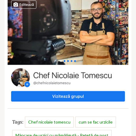
Tags:
Chef nicolaie tomescu
cum se fac urzicile
Mâncare de urzici cu mămăliguță - Rețetă de post