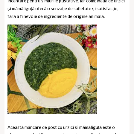
încântare pentru simțurile gustative, iar combinația de urzici
și mămăliguță oferă o senzație de sațietate și satisfacție,
fără a fi nevoie de ingrediente de origine animală.
Această mâncare de post cu urzici și mămăliguță este o