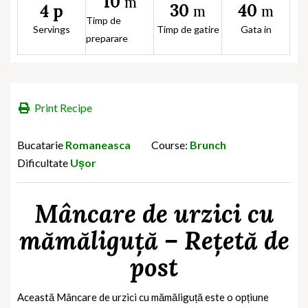
10
m
30
40
4 p
m
m
Timp de
Servings
Timp de gatire
Gata in
preparare
Print Recipe
Bucatarie
Romaneasca
Course:
Brunch
Dificultate
Ușor
Mâncare de urzici cu
mămăliguță – Rețetă de
post
Această Mâncare de urzici cu mămăliguță este o opțiune