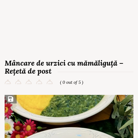
Mâncare de urzici cu mămăliguță –
Rețetă de post
( 0 out of 5 )
Save Recipe