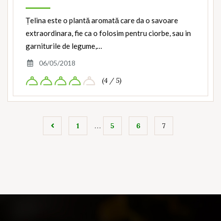
Țelina este o plantă aromată care da o savoare
extraordinara, fie ca o folosim pentru ciorbe, sau in
garniturile de legume,…
06/05/2018
(4 / 5)
…
1
5
6
7