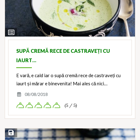
View
Ingredients
SUPĂ CREMĂ RECE DE CASTRAVEȚI CU
IAURT…
E vară, e cald iar o supă cremă rece de castraveți cu
iaurt și mărar e binevenita! Mai ales că nici…
08/08/2018
(5 / 5)
Save Recipe