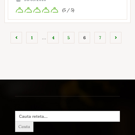
(5 / 5)
…
1
4
5
6
7
Search
for: