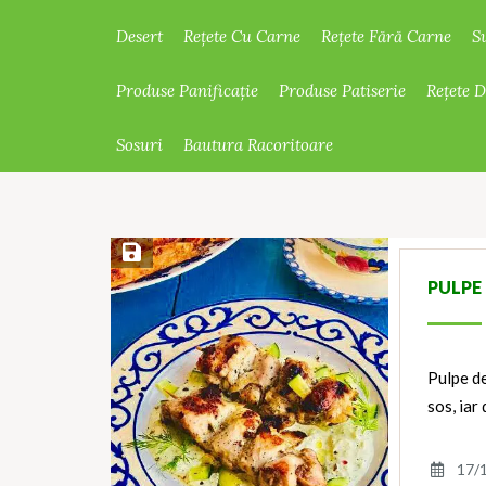
Desert
Rețete Cu Carne
Rețete Fără Carne
S
Produse Panificație
Produse Patiserie
Rețete 
Sosuri
Bautura Racoritoare
Save Recipe
PULPE
Pulpe de
sos, iar
17/