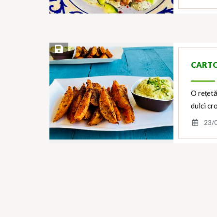
Save Recipe
CARTO
O rețetă
dulci cr
23/