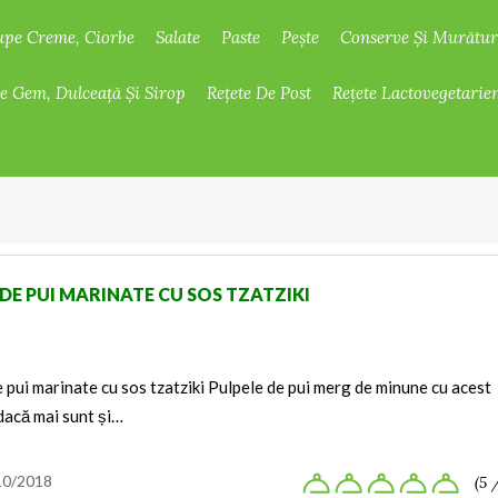
upe Creme, Ciorbe
Salate
Paste
Pește
Conserve Și Murătur
De Gem, Dulceață Și Sirop
Rețete De Post
Rețete Lactovegetarie
 DE PUI MARINATE CU SOS TZATZIKI
 pui marinate cu sos tzatziki Pulpele de pui merg de minune cu acest
 dacă mai sunt și…
10/2018
(5 