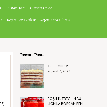
i
Gustări Reci
Gustări Calde
ne
Rețete Fără Zahăr
Rețete Fără Gluten
Recent Posts
TORT MILKA
august 7, 2026
ROȘII ÎNTREGI ÎN BU
LION LA BORCAN PEN
/ 5)