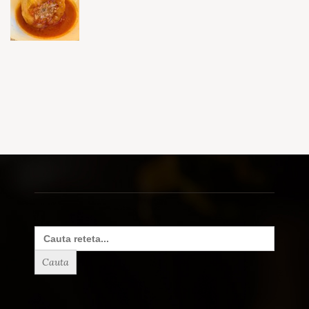
Search
for: