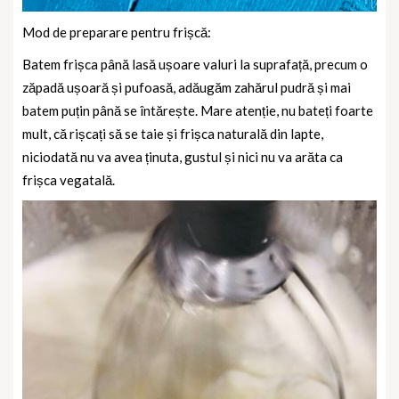
Mod de preparare pentru frișcă:
Batem frișca până lasă ușoare valuri la suprafață, precum o
zăpadă ușoară și pufoasă, adăugăm zahărul pudră și mai
batem puțin până se întărește. Mare atenție, nu bateți foarte
mult, că rișcați să se taie și frișca naturală din lapte,
niciodată nu va avea ținuta, gustul și nici nu va arăta ca
frișca vegatală.