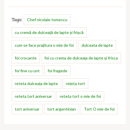
Tags:
Chef nicolaie tomescu
cu cremă de dulceață de lapte și frișcă
cum se face prajitura o mie de foi
dulceata de lapte
foi crocante
foi cu crema de dulceața de lapte și frisca
foi fine cu unt
foi fragede
reteta dulceața de lapte
rețeta tort
reteta tort aniversar
reteta tort o mie de foi
tort aniversar
tort argentinian
Tort O mie de foi