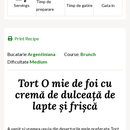
Timp de
Servings
Timp de gatire
Gata in
preparare
Print Recipe
Bucatarie
Argentiniana
Course:
Brunch
Dificultate
Medium
Tort O mie de foi cu
cremă de dulceață de
lapte și frișcă
A venit și vremea unuia din deserturile mele preferate Tort