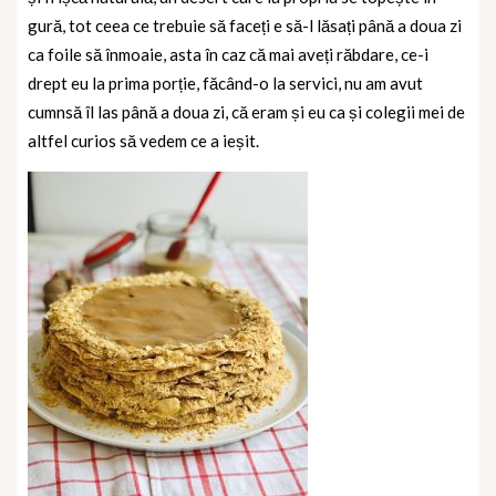
gură, tot ceea ce trebuie să faceți e să-l lăsați până a doua zi
ca foile să înmoaie, asta în caz că mai aveți răbdare, ce-i
drept eu la prima porție, făcând-o la servici, nu am avut
cumnsă îl las până a doua zi, că eram și eu ca și colegii mei de
altfel curios să vedem ce a ieșit.