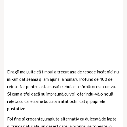
Dragii mei, uite că timpul a trecut așa de repede încât nici nu
mi-am dat seama și am ajuns la numărul rotund de 400 de
rețete, iar pentru asta musai trebuia sa sărbătoresc cumva.
Și cum altfel dacă nu împreună cu voi, oferindu-vă o nouă
rețetă cu care să ne bucurăm atât ochii cât și papilele
gustative.
Foi fine și crocante, umplute alternativ cu dulceață de lapte
și frișcă naturală, un desert care la propriu se topește în