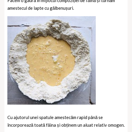
Facem o gaură în mijlocul compoziției de făină și turnăm
amestecul de lapte cu gălbenușuri.
Cu ajutorul unei spatule amestecăm rapid până se
încorporează toată făina și obținem un aluat relativ omogen.