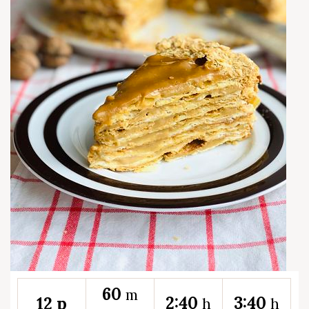
60
m
2:40
3:40
12 p
h
h