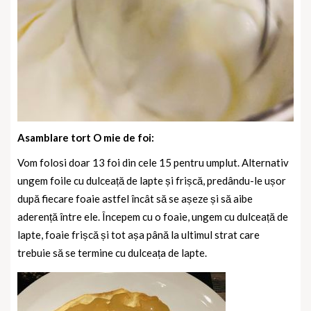
Asamblare tort O mie de foi:
Vom folosi doar 13 foi din cele 15 pentru umplut. Alternativ
ungem foile cu dulceață de lapte și frișcă, predându-le ușor
după fiecare foaie astfel încât să se așeze și să aibe
aderență între ele. Începem cu o foaie, ungem cu dulceață de
lapte, foaie frișcă și tot așa până la ultimul strat care
trebuie să se termine cu dulceața de lapte.