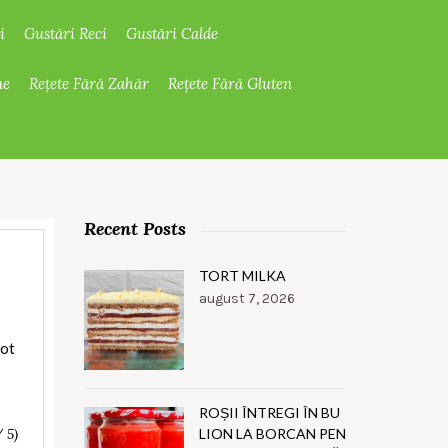
i
Gustări Reci
Gustări Calde
ne
Rețete Fără Zahăr
Rețete Fără Gluten
Recent Posts
TORT MILKA
august 7, 2026
pot
ROȘII ÎNTREGI ÎN BU
LION LA BORCAN PEN
/ 5)