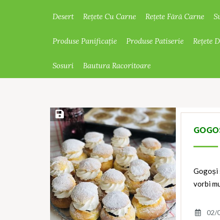
Desert
Rețete Cu Carne
Rețete Fără Carne
S
Produse Panificație
Produse Patiserie
Rețete 
Sosuri
Bautura Racoritoare
Save Recipe
GOGOȘ
Gogoși s
vorbi mu
02/