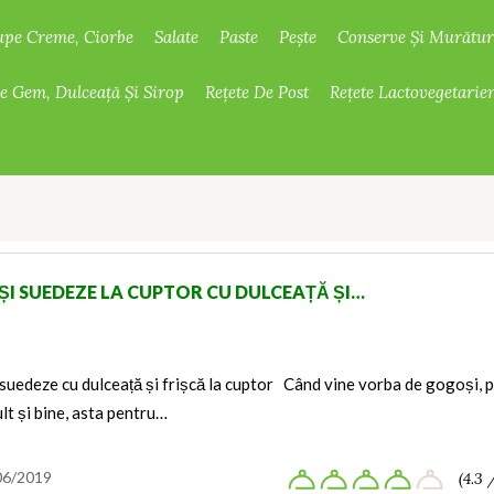
upe Creme, Ciorbe
Salate
Paste
Pește
Conserve Și Murătur
De Gem, Dulceață Și Sirop
Rețete De Post
Rețete Lactovegetarie
I SUEDEZE LA CUPTOR CU DULCEAȚĂ ȘI…
uedeze cu dulceață și frișcă la cuptor Când vine vorba de gogoși, 
lt și bine, asta pentru…
06/2019
(4.3 